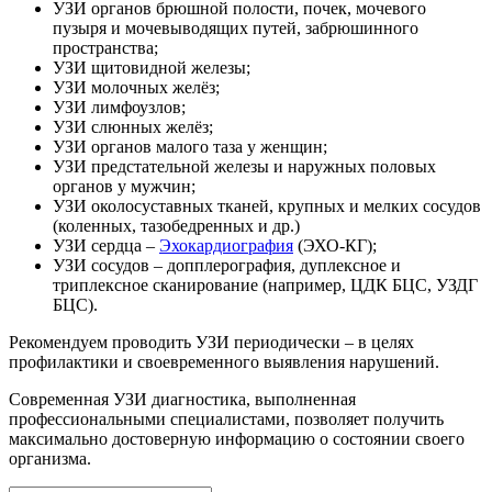
УЗИ органов брюшной полости, почек, мочевого
пузыря и мочевыводящих путей, забрюшинного
пространства;
УЗИ щитовидной железы;
УЗИ молочных желёз;
УЗИ лимфоузлов;
УЗИ слюнных желёз;
УЗИ органов малого таза у женщин;
УЗИ предстательной железы и наружных половых
органов у мужчин;
УЗИ околосуставных тканей, крупных и мелких сосудов
(коленных, тазобедренных и др.)
УЗИ сердца –
Эхокардиография
(ЭХО-КГ);
УЗИ сосудов – допплерография, дуплексное и
триплексное сканирование (например, ЦДК БЦС, УЗДГ
БЦС).
Рекомендуем проводить УЗИ периодически – в целях
профилактики и своевременного выявления нарушений.
Современная УЗИ диагностика, выполненная
профессиональными специалистами, позволяет получить
максимально достоверную информацию о состоянии своего
организма.