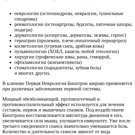
неврологии (остеохондрозы, невралгии, туннельные
синдромы)
ревматологии (остеоартрозы, бурситы, пяточные шпоры,
подагра)
дерматологии (аллергозы, дерматозы, экземы, герпес)
гериатрии (пролежни, плече-лопаточный периартроз)
косметологии (угревая сыпь, дряблая кожа)
пульмонологии (ХОБЛ, кашель любой этиологии)
хирургии (трофические язвы, раны, геморрой,
офтальмологии (конъюктивиты)
стоматологии (парадонтиты, зубная боль)
и многих других.
В клинике Первая Неврология Биоптрон широко применяется
при различных заболеваниях нервной системы.
Мощный обезболивающий, противоотечный и
противовоспалительный эффект используется для лечения
суставов, нервов и мышечных спазмов. Под воздействием
Биоптрона восстанавливается амплитуда движения в них,
увеличивается сила мышц, улучшается иммунитет. Уже после
третьего ежедневного сеанса значительно уменьшается боль.
Количество и длительность сеансов зависит от вида