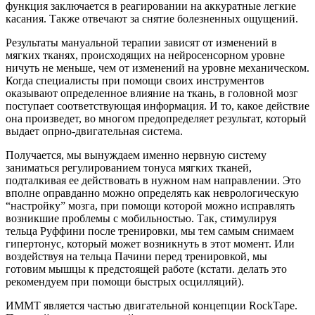
функция заключается в реагировании на аккуратные легкие
касания. Также отвечают за снятие болезненных ощущений.
Результаты мануальной терапии зависят от изменений в
мягких тканях, происходящих на нейросенсорном уровне
ничуть не меньше, чем от изменений на уровне механическом.
Когда специалисты при помощи своих инструментов
оказывают определенное влияние на ткань, в головной мозг
поступает соответствующая информация. И то, какое действие
она произведет, во многом предопределяет результат, который
выдает опрно-двигательная система.
Получается, мы вынуждаем именно нервную систему
заниматься регулированием тонуса мягких тканей,
подталкивая ее действовать в нужном нам направлении. Это
вполне оправданно можно определять как неврологическую
“настройку” мозга, при помощи которой можно исправлять
возникшие проблемы с мобильностью. Так, стимулируя
тельца Руффини после тренировки, мы тем самым снимаем
гипертонус, который может возникнуть в этот момент. Или
воздействуя на тельца Пачини перед тренировкой, мы
готовим мышцы к предстоящей работе (кстати. делать это
рекомендуем при помощи быстрых осцилляций).
ИММТ является частью двигательной концепции RockTape.