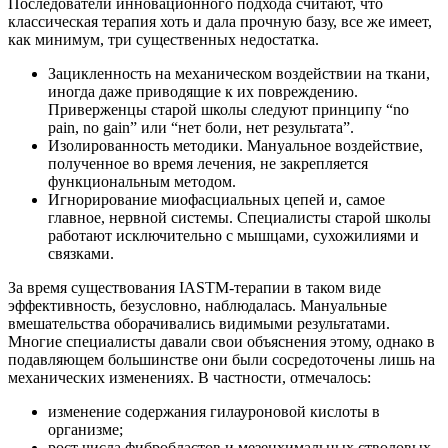
Последователи инновационного подхода считают, что
классическая терапия хоть и дала прочную базу, все же имеет,
как минимум, три существенных недостатка.
Зацикленность на механическом воздействии на ткани,
иногда даже приводящие к их повреждению.
Приверженцы старой школы следуют принципу “no
pain, no gain” или “нет боли, нет результата”.
Изолированность методики. Мануальное воздействие,
полученное во время лечения, не закрепляется
функциональным методом.
Игнорирование миофасциальных цепей и, самое
главное, нервной системы. Специалисты старой школы
работают исключительно с мышцами, сухожилиями и
связками.
За время существования IASTM-терапии в таком виде
эффективность, безусловно, наблюдалась. Мануальные
вмешательства оборачивались видимыми результатами.
Многие специалисты давали свои объяснения этому, однако в
подавляющем большинстве они были сосредоточены лишь на
механических изменениях. В частности, отмечалось:
изменение содержания гилауроновой кислоты в
организме;
рост числа фибробластов и мезенхимальных стволовых