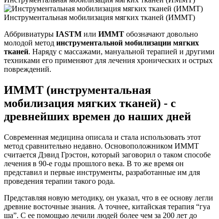
Инструментальная мобилизация мягких тканей (ИММТ)
Аббривиатуры
IASTM
или
ИММТ
обозначают довольно
молодой метод
инструментальной мобилизации мягких
тканей
. Наряду с массажами, мануальной терапией и другими
техниками его применяют для лечения хронических и острых
повреждений.
ИММТ (инструментальная
мобилизация мягких тканей) - с
древнейших времен до наших дней
Современная медицина описала и стала использовать этот
метод сравнительно недавно. Основоположником ИММТ
считается Дэвид Грэстон, который заговорил о таком способе
лечения в 90-е годы прошлого века. В то же время он
представил и первые инструменты, разработанные им для
проведения терапии такого рода.
Представляя новую методику, он указал, что в ее основу легли
древние восточные знания. А точнее, китайская терапия “гуа
ша”. С ее помощью лечили людей более чем за 200 лет до