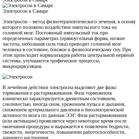
Электросон в Самаре
Электросон – метод физиотерапевтического лечения, в основу
которого положено воздействие импульсного тока на
головной мозг. Постоянный импульсный ток при
определенных параметрах (прямоугольная форма, низкие
частоты, небольшая сила тока) приводит головной мозг
человека в состояние, близкое к физиологическому сну. При
этом происходит нормализация работы центральной нервной
системы, улучшаются трофические процессы,
микроциркуляция.
В лечебном действии электросна выделяют две фазы:
торможения и растормаживания. Фаза торможения
клинически характеризуется дремотным состоянием,
сонливостью, иногда сном, урежением пульса и дыхания,
снижением артериального давления и биоэлектрической
активности мозга по данным ЭЭГ. Фаза растормаживания
(или активации) проявляется через некоторое время после
окончания процедуры и выражается в появлении бодрости,
свежести, энергичности, повышении работоспособности,
хорошего настроения.