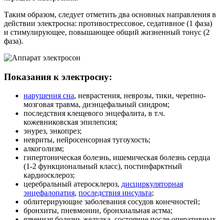
Таким образом, следует отметить два основных направления в
действии электросна: противострессовое, седативное (1 фаза)
и стимулирующее, повышающее общий жизненный тонус (2
фаза).
Показания к электросну:
нарушения сна
, неврастения, неврозы, тики, черепно-
мозговая травма, диэнцефальный синдром;
последствия клещевого энцефалита, в т.ч.
кожевниковская эпилепсия;
энурез, энкопрез;
невриты, нейросенсорная тугоухость;
алкоголизм;
гипертоническая болезнь, ишемическая болезнь сердца
(1-2 функциональный класс), постинфарктный
кардиосклероз;
церебральный атеросклероз,
дисциркуляторная
энцефалопатия
,
последствия инсульта
;
облитерирующие заболевания сосудов конечностей;
бронхиты, пневмонии, бронхиальная астма;
язвенная болезнь желудка, состояние после оперативных