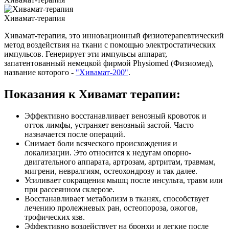
Хивамат-терапия
Хивамат-терапия, это инновационный физиотерапевтический
метод воздействия на ткани с помощью электростатических
импульсов. Генерирует эти импульсы аппарат,
запатентованный немецкой фирмой Physiomed (Физиомед),
название которого -
"Хивамат-200"
.
Показания к Хивамат терапии:
Эффективно восстанавливает венозный кровоток и
отток лимфы, устраняет венозный застой. Часто
назначается после операций.
Снимает боли всяческого происхождения и
локализации. Это относится к недугам опорно-
двигательного аппарата, артрозам, артритам, травмам,
мигрени, невралгиям, остеохондрозу и так далее.
Усиливает сокращения мышц после инсульта, травм или
при рассеянном склерозе.
Восстанавливает метаболизм в тканях, способствует
лечению пролежневых ран, остеопороза, ожогов,
трофических язв.
Эффективно воздействует на бронхи и легкие после