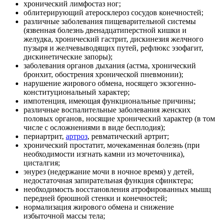
хронический лимфостаз ног;
облитерирующий атеросклероз сосудов конечностей;
различные заболевания пищеварительной системы
(язвенная болезнь двенадцатиперстной кишки и
желудка, хронический гастрит, дискинезия желчного
пузыря и желчевыводящих путей, рефлюкс эзофагит,
дискинетические запоры);
заболевания органов дыхания (астма, хронический
бронхит, обострения хронической пневмонии);
нарушение жирового обмена, носящего экзогенно-
конституциональный характер;
импотенция, имеющая функциональные причины;
различные воспалительные заболевания женских
половых органов, носящие хронический характер (в том
числе с осложнениями в виде бесплодия);
периартрит,
артроз
, ревматический артрит;
хронический простатит, мочекаменная болезнь (при
необходимости изгнать камни из мочеточника),
цисталгия;
энурез (недержание мочи в ночное время) у детей,
недостаточная запирательная функция сфинктера;
необходимость восстановления атрофированных мышц
передней брюшной стенки и конечностей;
нормализация жирового обмена и снижение
избыточной массы тела;