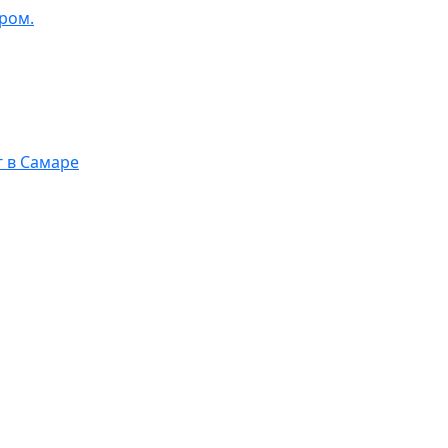
ром.
г в Самаре