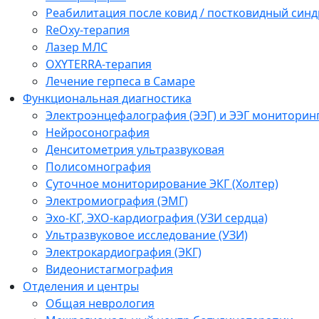
Реабилитация после ковид / постковидный синд
ReOxy-терапия
Лазер МЛС
OXYTERRA-терапия
Лечение герпеса в Самаре
Функциональная диагностика
Электроэнцефалография (ЭЭГ) и ЭЭГ мониторин
Нейросонография
Денситометрия ультразвуковая
Полисомнография
Суточное мониторирование ЭКГ (Холтер)
Электромиография (ЭМГ)
Эхо-КГ, ЭХО-кардиография (УЗИ сердца)
Ультразвуковое исследование (УЗИ)
Электрокардиография (ЭКГ)
Видеонистагмография
Отделения и центры
Общая неврология