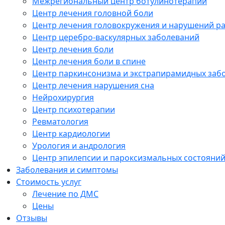
Межрегиональный центр ботулинотерапии
Центр лечения головной боли
Центр лечения головокружения и нарушений р
Центр церебро-васкулярных заболеваний
Центр лечения боли
Центр лечения боли в спине
Центр паркинсонизма и экстрапирамидных заб
Центр лечения нарушения сна
Нейрохирургия
Центр психотерапии
Ревматология
Центр кардиологии
Урология и андрология
Центр эпилепсии и пароксизмальных состояни
Заболевания и симптомы
Стоимость услуг
Лечение по ДМС
Цены
Отзывы