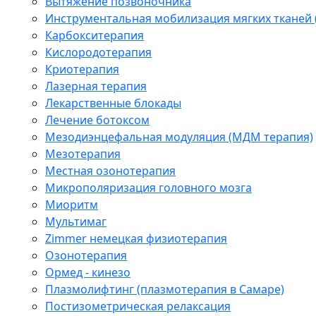
Вытяжение позвоночника
Инструментальная мобилизация мягких тканей
Карбокситерапия
Кислородотерапия
Криотерапия
Лазерная терапия
Лекарственные блокады
Лечение ботоксом
Мезодиэнцефальная модуляция (МДМ терапия)
Мезотерапия
Местная озонотерапия
Микрополяризация головного мозга
Миоритм
Мультимаг
Zimmer немецкая физиотерапия
Озонотерапия
Ормед - кинезо
Плазмолифтинг (плазмотерапия в Самаре)
Постизометрическая релаксация