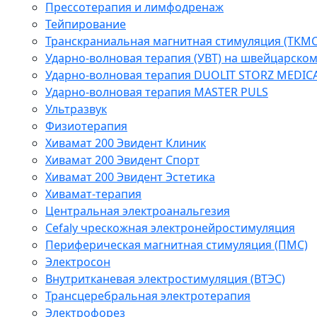
Прессотерапия и лимфодренаж
Тейпирование
Транскраниальная магнитная стимуляция (ТКМС
Ударно-волновая терапия (УВТ) на швейцарско
Ударно-волновая терапия DUOLIT STORZ MEDIC
Ударно-волновая терапия MASTER PULS
Ультразвук
Физиотерапия
Хивамат 200 Эвидент Клиник
Хивамат 200 Эвидент Спорт
Хивамат 200 Эвидент Эстетика
Хивамат-терапия
Центральная электроанальгезия
Cefaly чреcкожная электронейростимуляция
Периферическая магнитная стимуляция (ПМС)
Электросон
Внутритканевая электростимуляция (ВТЭС)
Трансцеребральная электротерапия
Электрофорез