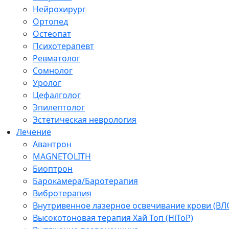
Нейрохирург
Ортопед
Остеопат
Психотерапевт
Ревматолог
Сомнолог
Уролог
Цефалголог
Эпилептолог
Эстетическая неврология
Лечение
Авантрон
MAGNETOLITH
Биоптрон
Барокамера/Баротерапия
Вибротерапия
Внутривенное лазерное освечивание крови (ВЛ
Высокотоновая терапия Хай Топ (HiToP)