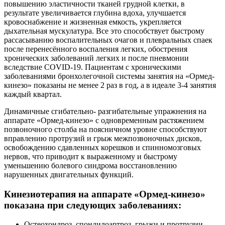
повышению эластичности тканей грудной клетки, в
результате увеличивается глубина вдоха, улучшается
кровоснабжение и жизненная емкость, укрепляется
дыхательная мускулатура. Все это способствует быстрому
рассасыванию воспалительных очагов и плевральных спаек
после перенесённого воспаления легких, обострения
хронических заболеваний легких и после пневмонии
вследствие COVID-19. Пациентам с хроническими
заболеваниями бронхолегочной системы занятия на «Ормед-
кинезо» показаны не менее 2 раз в год, а в идеале 3-4 занятия
каждый квартал.
Динамичные сгибательно- разгибательные упражнения на
аппарате «Ормед-кинезо» с одновременным растяжением
позвоночного столба на поясничном уровне способствуют
вправлению протрузий и грыж межпозвоночных дисков,
освобождению сдавленных корешков и спинномозговых
нервов, что приводит к выраженному и быстрому
уменьшению болевого синдрома восстановлению
нарушенных двигательных функций.
Кинезиотерапия на аппарате «Ормед-кинезо»
показана при следующих заболеваниях:
Остеохондроз, спондилоартроз, грыжи и протрузии