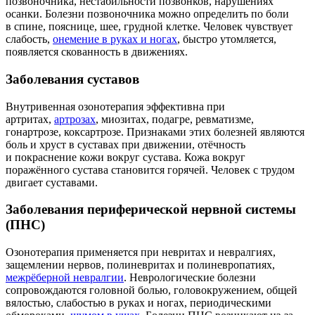
позвоночника, нестабильности позвонков, нарушениях
осанки. Болезни позвоночника можно определить по боли
в спине, пояснице, шее, грудной клетке. Человек чувствует
слабость,
онемение в руках и ногах
, быстро утомляется,
появляется скованность в движениях.
Заболевания суставов
Внутривенная озонотерапия эффективна при
артритах,
артрозах
, миозитах, подагре, ревматизме,
гонартрозе, коксартрозе. Признаками этих болезней являются
боль и хруст в суставах при движении, отёчность
и покраснение кожи вокруг сустава. Кожа вокруг
поражённого сустава становится горячей. Человек с трудом
двигает суставами.
Заболевания периферической нервной системы
(ПНС)
Озонотерапия применяется при невритах и невралгиях,
защемлении нервов, полиневритах и полиневропатиях,
межрёберной невралгии
. Неврологические болезни
сопровождаются головной болью, головокружением, общей
вялостью, слабостью в руках и ногах, периодическими