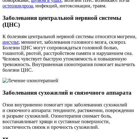
обмороками,
шумом в ушах
. Болезни ПНС возникают из-за
остеохондроза
, инфекций, интоксикации, травм.
Заболевания центральной нервной системы
(ЦНС)
К болезням центральной нервной системы относятся мигрени,
инсульт
, менингит, заболевания головного мозга, склероз.
Болезни ЦНС могут сопровождаться головной болью,
тошнотой, рвотой, расстройством памяти и нарушением сна.
Человек чувствует быструю утомляемость и повышенную
тревожность. Внутривенная озонотерапия помогает вылечить
болезни ЦНС.
Заболевания сухожилий и связочного аппарата
Озон внутривенно помогает при заболеваниях сухожилий
и связочного аппарата: тендините, растяжении, повреждении
и разрыве сухожилий. Озонотерапия снимает боль,
восстанавливает хрящи и суставные поверхности,
эластичность связок и прочность сухожилий.