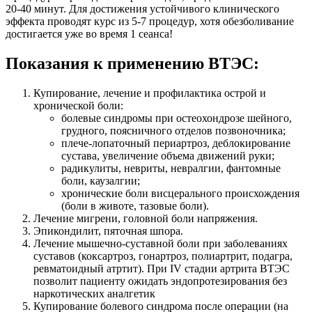
20-40 минут. Для достижения устойчивого клинического
эффекта проводят курс из 5-7 процедур, хотя обезболивание
достигается уже во время 1 сеанса!
Показания к применению ВТЭС:
Купирование, лечение и профилактика острой и
хронической боли:
болевые синдромы при остеохондрозе шейного,
грудного, поясничного отделов позвоночника;
плече-лопаточный периартроз, деблокирование
сустава, увеличение объема движений руки;
радикулиты, невриты, невралгии, фантомные
боли, каузалгии;
хронические боли висцерального происхождения
(боли в животе, тазовые боли).
Лечение мигрени, головной боли напряжения.
Эпикондилит, пяточная шпора.
Лечение мышечно-суставной боли при заболеваниях
суставов (коксартроз, гонартроз, полиартрит, подагра,
ревматоидный атртит). При IV стадии артрита ВТЭС
позволит пациенту ожидать эндопротезирования без
наркотических аналгетик
Купирование болевого синдрома после операции (на