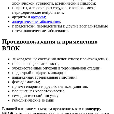
хронической усталости, астенический синдром;
невриты, атеросклероз сосудов головного мозг,
периферические нейропатии;
артриты и
артрозы
;
аллергические заболевания
;
парадонтозы, периодонтиты и другие воспалительные
стоматологические заболевания.
Противопоказания к применению
ВЛОК
лихорадочные состояния непонятного происхождения;
почечная недостаточность;
злокачественные опухоли в терминальной стадии;
подострый инфаркт миокарда;
выраженная артериальная гипотония;
фотодерматозы;
прием гепарина и других антикоагулянтов;
повышенная кровоточивость;
геморрагический инсульт;
гемолитические анемии.
В нашей клинике мы можем предложить вам
процедуру
ВЛОК
, которую проведут квалифицированные специалисты.