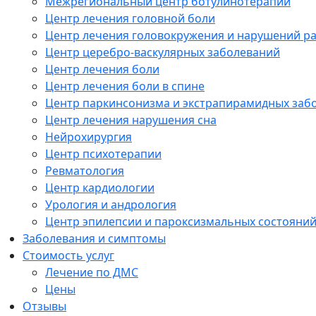
Межрегиональный центр ботулинотерапии
Центр лечения головной боли
Центр лечения головокружения и нарушений р
Центр церебро-васкулярных заболеваний
Центр лечения боли
Центр лечения боли в спине
Центр паркинсонизма и экстрапирамидных заб
Центр лечения нарушения сна
Нейрохирургия
Центр психотерапии
Ревматология
Центр кардиологии
Урология и андрология
Центр эпилепсии и пароксизмальных состояни
Заболевания и симптомы
Стоимость услуг
Лечение по ДМС
Цены
Отзывы