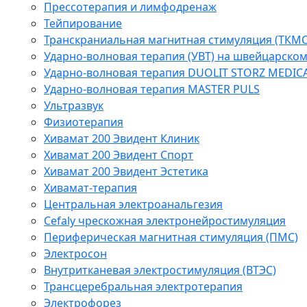
Прессотерапия и лимфодренаж
Тейпирование
Транскраниальная магнитная стимуляция (ТКМС
Ударно-волновая терапия (УВТ) на швейцарско
Ударно-волновая терапия DUOLIT STORZ MEDIC
Ударно-волновая терапия MASTER PULS
Ультразвук
Физиотерапия
Хивамат 200 Эвидент Клиник
Хивамат 200 Эвидент Спорт
Хивамат 200 Эвидент Эстетика
Хивамат-терапия
Центральная электроанальгезия
Cefaly чреcкожная электронейростимуляция
Периферическая магнитная стимуляция (ПМС)
Электросон
Внутритканевая электростимуляция (ВТЭС)
Трансцеребральная электротерапия
Электрофорез