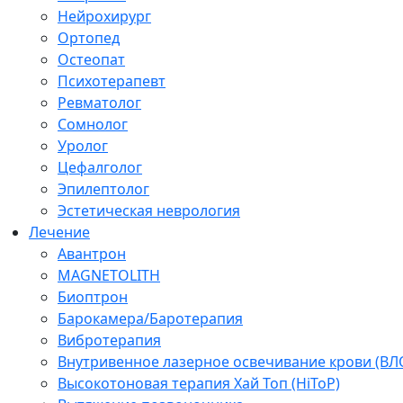
Нейрохирург
Ортопед
Остеопат
Психотерапевт
Ревматолог
Сомнолог
Уролог
Цефалголог
Эпилептолог
Эстетическая неврология
Лечение
Авантрон
MAGNETOLITH
Биоптрон
Барокамера/Баротерапия
Вибротерапия
Внутривенное лазерное освечивание крови (ВЛ
Высокотоновая терапия Хай Топ (HiToP)