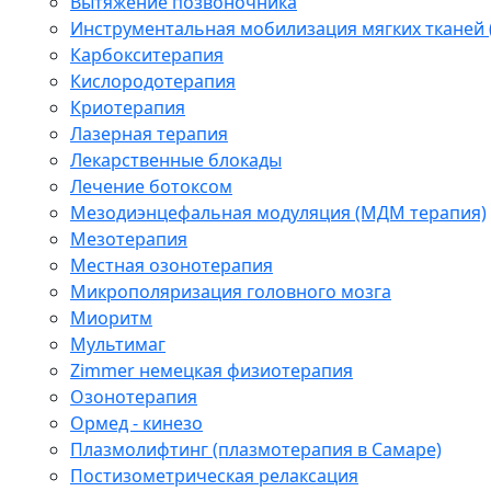
Вытяжение позвоночника
Инструментальная мобилизация мягких тканей
Карбокситерапия
Кислородотерапия
Криотерапия
Лазерная терапия
Лекарственные блокады
Лечение ботоксом
Мезодиэнцефальная модуляция (МДМ терапия)
Мезотерапия
Местная озонотерапия
Микрополяризация головного мозга
Миоритм
Мультимаг
Zimmer немецкая физиотерапия
Озонотерапия
Ормед - кинезо
Плазмолифтинг (плазмотерапия в Самаре)
Постизометрическая релаксация