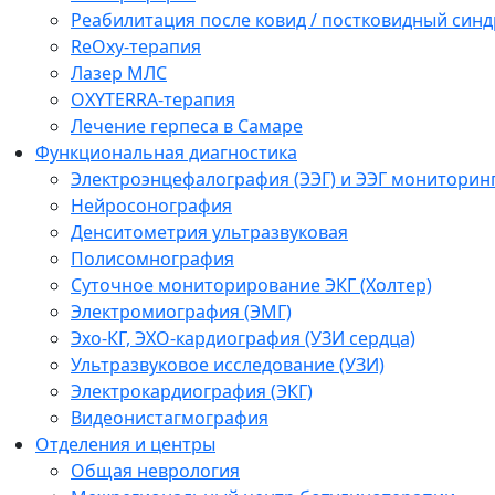
Реабилитация после ковид / постковидный синд
ReOxy-терапия
Лазер МЛС
OXYTERRA-терапия
Лечение герпеса в Самаре
Функциональная диагностика
Электроэнцефалография (ЭЭГ) и ЭЭГ мониторин
Нейросонография
Денситометрия ультразвуковая
Полисомнография
Суточное мониторирование ЭКГ (Холтер)
Электромиография (ЭМГ)
Эхо-КГ, ЭХО-кардиография (УЗИ сердца)
Ультразвуковое исследование (УЗИ)
Электрокардиография (ЭКГ)
Видеонистагмография
Отделения и центры
Общая неврология