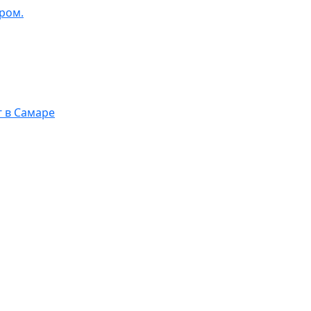
ром.
г в Самаре