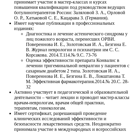
принимает участие в мастер-классах и курсах
повышения квалификации под руководством ведущих
ботулинотерапевтов России: Заляловой З. А., Орловой
О. Р., Хатьковой С. Е., Кацарава З. (Германия).
Имеет научные публикации в профессиональных
изданиях:
Диагностика и лечение астенического синдрома у
лиц пожилого возраста, перенесших ОРВИ.
Повереннова И. Е., Золотовская И. А., Безгина Е.
В. Журнал неврологии и психиатрии им С. С.
Корсакова. 2014.Т.114.№ 9.С. 73-76
Оценка эффективности препарата Конвалис в
лечении тригеминальной невралгии у пациентов с
сахарным диабетом 2 типа. Золотовская И. А.,
Повереннова И. Е., Безгина Е. В., Локштанова Т.
М. Эффективная фармакотерапия.2014.№ 20.С. 28-
32
Активно участвует в педагогической и образовательной
деятельности – читает лекции и проводит мастер-классы
врачам-неврологам, врачам общей практики,
терапевтам, гинекологам.
Имеет сертификат, разрешающий проведение
клинических исследований эффективности и
безопасности лекарственных средств. Неоднократно
принимала участие в международных и всероссийских