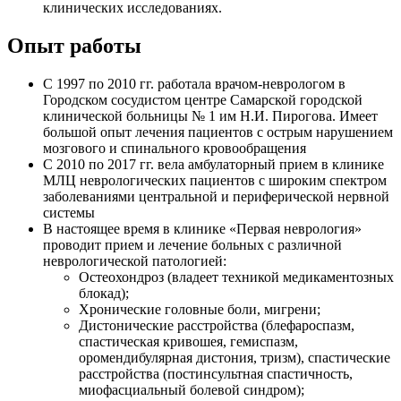
клинических исследованиях.
Опыт работы
С 1997 по 2010 гг. работала врачом-неврологом в
Городском сосудистом центре Самарской городской
клинической больницы № 1 им Н.И. Пирогова. Имеет
большой опыт лечения пациентов с острым нарушением
мозгового и спинального кровообращения
С 2010 по 2017 гг. вела амбулаторный прием в клинике
МЛЦ неврологических пациентов с широким спектром
заболеваниями центральной и периферической нервной
системы
В настоящее время в клинике «Первая неврология»
проводит прием и лечение больных с различной
неврологической патологией:
Остеохондроз (владеет техникой медикаментозных
блокад);
Хронические головные боли, мигрени;
Дистонические расстройства (блефароспазм,
спастическая кривошея, гемиспазм,
оромендибулярная дистония, тризм), спастические
расстройства (постинсультная спастичность,
миофасциальный болевой синдром);