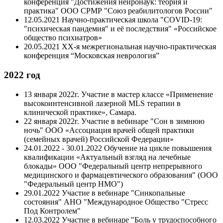
конференция "Достижения нейронаук: теория и
практика" ООО СРМР "Союз реабилитологов России"
12.05.2021 Научно-практическая школа "COVID-19:
"психическая пандемия" и её последствия" «Российское
общество психиатров»
20.05.2021 XX-я межрегиональная научно-практическая
конференция “Московская неврология”
2022 год
13 января 2022г. Участие в мастер классе «Применение
высокоинтенсивной лазерной MLS терапии в
клинической практике», Самара.
22 января 2022г. Участие в вебинаре "Сон в зимнюю
ночь" ООО «Ассоциация врачей общей практики
(семейных врачей) Российской Федерации»
24.01.2022 - 30.01.2022 Обучение на цикле повышения
квалификации «Актуальный взгляд на лечебные
блокады» ООО "Федеральный центр непрерывного
медицинского и фармацевтического образования" (ООО
"Федеральный центр НМО")
29.01.2022 Участие в вебинаре "Синкопальные
состояния" АНО "Международное Общество "Стресс
Под Контролем"
12.03.2022 Участие в вебинаре "Боль у трудоспособного