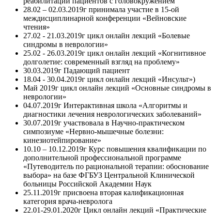
реабилитации пациентов с головокружением
28.02 – 02.03.2019г принимала участие в 15-ой
междисциплинарной конференции «Вейновские
чтения»
27.02 - 21.03.2019г цикл онлайн лекций «Болевые
синдромы в неврологии»
25.02 - 26.03.2019г цикл онлайн лекций «Когнитивное
долголетие: современный взгляд на проблему»
30.03.2019г Падающий пациент
18.04 - 30.04.2019г цикл онлайн лекций «Инсульт»)
Май 2019г цикл онлайн лекций «Основные синдромы в
неврологии»
04.07.2019г Интерактивная школа «Алгоритмы и
диагностики лечения неврологических заболеваний»
30.07.2019г участвовала в Научно-практическом
симпозиуме «Нервно-мышечные болезни:
кинезиотейпирование»
10.10 – 10.12.2019г Курс повышения квалификации по
дополнительной профессиональной программе
«Путеводитель по рациональной терапии: обоснование
выбора» на базе ФГБУЗ Центральной Клинической
больницы Российской Академии Наук
25.11.2019г присвоена вторая калификационная
категория врача-невролога
22.01-29.01.2020г Цикл онлайн лекций «Практические