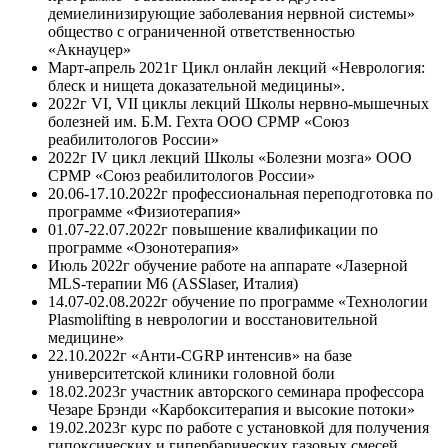
демиелинизирующие заболевания нервной системы»
общество с ограниченной ответственностью
«Акнауцер»
Март-апрель 2021г Цикл онлайн лекций «Неврология:
блеск и нищета доказательной медицины».
2022г VI, VII циклы лекций Школы нервно-мышечных
болезней им. Б.М. Гехта ООО СРМР «Союз
реабилитологов России»
2022г IV цикл лекций Школы «Болезни мозга» ООО
СРМР «Союз реабилитологов России»
20.06-17.10.2022г профессиональная переподготовка по
программе «Физиотерапия»
01.07-22.07.2022г повышение квалификации по
программе «Озонотерапия»
Июль 2022г обучение работе на аппарате «Лазерной
MLS-терапии М6 (ASSlaser, Италия)
14.07-02.08.2022г обучение по программе «Технологии
Plasmolifting в неврологии и восстановительной
медицине»
22.10.2022г «Aнти-CGRP интенсив» на базе
университетской клиники головной боли
18.02.2023г участник авторского семинара профессора
Чезаре Брэнди «Карбокситерапия и высокие потоки»
19.02.2023г курс по работе с установкой для получения
гипоксических и гипербарических газовых смесей