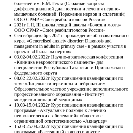
болезней им. Б.М. Гехта (Сложные вопросы
дифференциальной диагностики и лечения нервно-
мышечных болезней. Поражение нервов и сплетений)
ООО СРМР «Союз реабилитологов России»
2021г I, II, III циклы лекций школы «Болезни мозга»
ООО СРМР «Союз реабилитологов России»
Сентябрь-декабрь 2021г прохождение образовательного
курса «Generelised anxiety disorder: Diagnosis and
management in adults in primary care» в рамках участия в
проекте «Школа экспертов»
03.02-04.02.2022г Научно-практическая конференция
«Клиника неврологического пациента» для
специалистов Республики Татарстан и Приволжского
федерального округа
08.02-22.02.2022г Курс повышения квалификации по
теме «Лицевые гиперкинезы и нейропатии»
Образовательное частное учреждение дополнительного
профессионального образования «Институт
междисциплинарной медицины»
10.03-15.04.2022г Курс повышения квалификации по
программе «Актуальные подходы к лечению
неврологических заболеваний» общество с
ограниченной ответственностью «Акнауцер»
15.03-25.04.2022г Курс повышения квалификации по
программе «Рассеянный склероз и другие