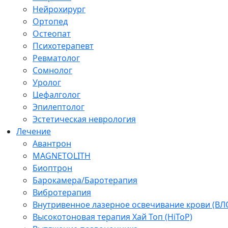
Нейрохирург
Ортопед
Остеопат
Психотерапевт
Ревматолог
Сомнолог
Уролог
Цефалголог
Эпилептолог
Эстетическая неврология
Лечение
Авантрон
MAGNETOLITH
Биоптрон
Барокамера/Баротерапия
Вибротерапия
Внутривенное лазерное освечивание крови (ВЛ
Высокотоновая терапия Хай Топ (HiToP)