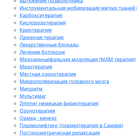
Вытяжение позвоночника
Инструментальная мобилизация мягких тканей
Карбокситерапия
Кислородотерапия
Криотерапия
Лазерная терапия
Лекарственные блокады
Лечение ботоксом
Мезодиэнцефальная модуляция (МДМ терапия)
Мезотерапия
Местная озонотерапия
Микрополяризация головного мозга
Миоритм
Мультимаг
Zimmer немецкая физиотерапия
Озонотерапия
Ормед - кинезо
Плазмолифтинг (плазмотерапия в Самаре)
Постизометрическая релаксация