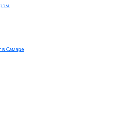
ром.
г в Самаре