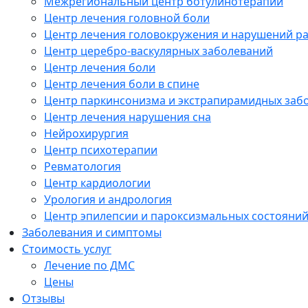
Межрегиональный центр ботулинотерапии
Центр лечения головной боли
Центр лечения головокружения и нарушений р
Центр церебро-васкулярных заболеваний
Центр лечения боли
Центр лечения боли в спине
Центр паркинсонизма и экстрапирамидных заб
Центр лечения нарушения сна
Нейрохирургия
Центр психотерапии
Ревматология
Центр кардиологии
Урология и андрология
Центр эпилепсии и пароксизмальных состояни
Заболевания и симптомы
Стоимость услуг
Лечение по ДМС
Цены
Отзывы