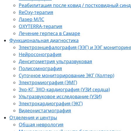
Реабилитация после ковид / постковидный синд
ReOxy-терапия
Лазер МЛС
OXYTERRA-терапия
Лечение герпеса в Самаре
Функциональная диагностика
Электроэнцефалография (ЭЭГ) и ЭЭГ мониторин
Нейросонография
Денситометрия ультразвуковая
Полисомнография
Суточное мониторирование ЭКГ (Холтер)
Электромиография (ЭМГ)
Эхо-КГ, ЭХО-кардиография (УЗИ сердца)
Ультразвуковое исследование (УЗИ)
Электрокардиография (ЭКГ)
Видеонистагмография
Отделения и центры
Общая неврология