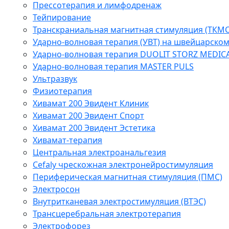
Прессотерапия и лимфодренаж
Тейпирование
Транскраниальная магнитная стимуляция (ТКМС
Ударно-волновая терапия (УВТ) на швейцарско
Ударно-волновая терапия DUOLIT STORZ MEDIC
Ударно-волновая терапия MASTER PULS
Ультразвук
Физиотерапия
Хивамат 200 Эвидент Клиник
Хивамат 200 Эвидент Спорт
Хивамат 200 Эвидент Эстетика
Хивамат-терапия
Центральная электроанальгезия
Cefaly чреcкожная электронейростимуляция
Периферическая магнитная стимуляция (ПМС)
Электросон
Внутритканевая электростимуляция (ВТЭС)
Трансцеребральная электротерапия
Электрофорез