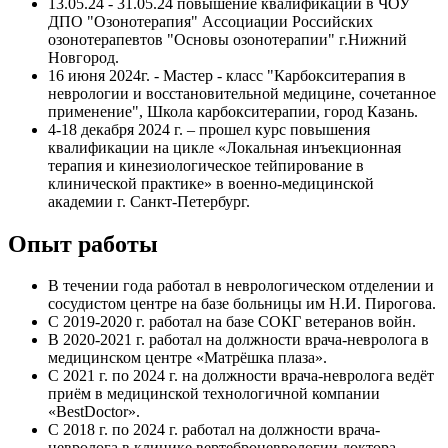
13.05.24 - 31.05.24 повышение квалификации в ЧОУ
ДПО "Озонотерапия" Ассоциации Российских
озонотерапевтов "Основы озонотерапии" г.Нижний
Новгород.
16 июня 2024г. - Мастер - класс "Карбокситерапия в
неврологии и восстановительной медицине, сочетанное
применение", Школа карбокситерапии, город Казань.
4-18 декабря 2024 г. – прошел курс повышения
квалификации на цикле «Локальная инъекционная
терапия и кинезиологическое тейпирование в
клинической практике» в военно-медицинской
академии г. Санкт-Петербург.
Опыт работы
В течении года работал в неврологическом отделении и
сосудистом центре на базе больницы им Н.И. Пирогова.
С 2019-2020 г. работал на базе СОКГ ветеранов войн.
В 2020-2021 г. работал на должности врача-невролога в
медицинском центре «Матрёшка плаза».
С 2021 г. по 2024 г. на должности врача-невролога ведёт
приём в медицинской технологичной компании
«BestDoctor».
С 2018 г. по 2024 г. работал на должности врача-
невролога в клинике вертеброневрологии доктора