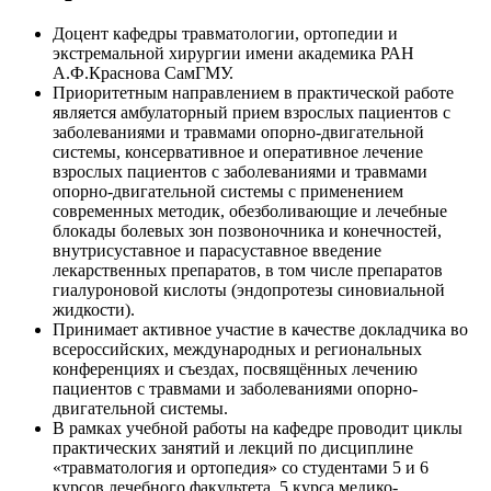
Доцент кафедры травматологии, ортопедии и
экстремальной хирургии имени академика РАН
А.Ф.Краснова СамГМУ.
Приоритетным направлением в практической работе
является амбулаторный прием взрослых пациентов с
заболеваниями и травмами опорно-двигательной
системы, консервативное и оперативное лечение
взрослых пациентов с заболеваниями и травмами
опорно-двигательной системы с применением
современных методик, обезболивающие и лечебные
блокады болевых зон позвоночника и конечностей,
внутрисуставное и парасуставное введение
лекарственных препаратов, в том числе препаратов
гиалуроновой кислоты (эндопротезы синовиальной
жидкости).
Принимает активное участие в качестве докладчика во
всероссийских, международных и региональных
конференциях и съездах, посвящённых лечению
пациентов с травмами и заболеваниями опорно-
двигательной системы.
В рамках учебной работы на кафедре проводит циклы
практических занятий и лекций по дисциплине
«травматология и ортопедия» со студентами 5 и 6
курсов лечебного факультета, 5 курса медико-