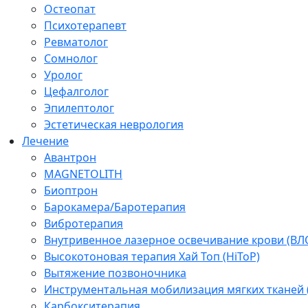
Остеопат
Психотерапевт
Ревматолог
Сомнолог
Уролог
Цефалголог
Эпилептолог
Эстетическая неврология
Лечение
Авантрон
MAGNETOLITH
Биоптрон
Барокамера/Баротерапия
Вибротерапия
Внутривенное лазерное освечивание крови (ВЛ
Высокотоновая терапия Хай Топ (HiToP)
Вытяжение позвоночника
Инструментальная мобилизация мягких тканей
Карбокситерапия