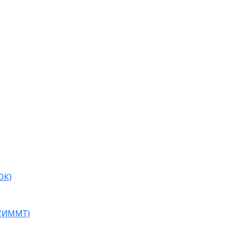
ОК)
 (ИММТ)