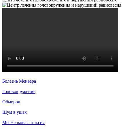
Болезнь Меньера
Головокружение
Обморок
Шум в ушах
Мозжечковая атаксия