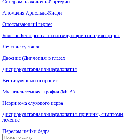
Синдром позвоночной артерии
Аномалия Арнольда-Киари
Опоясывающий герпес
Болезнь Бехтерева / анкилозирующий спондилоартрит
Лечение суставов
Двоение (Диплопия) в глазах
Дисциркуляторная энцефалопатия
Вестибулярный нейронит
Мультисистемная атрофия (МСА)
Невринома слухового нерва
Дисциркуляторная энцефалопатия: причины, симптомы,
лечение
Перелом шейки бедра