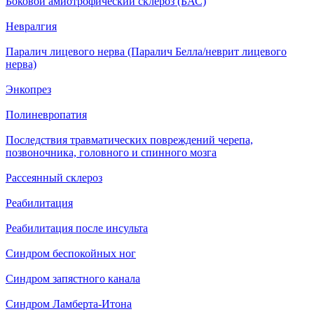
Боковой амиотрофический склероз (БАС)
Невралгия
Паралич лицевого нерва (Паралич Белла/неврит лицевого
нерва)
Энкопрез
Полиневропатия
Последствия травматических повреждений черепа,
позвоночника, головного и спинного мозга
Рассеянный склероз
Реабилитация
Реабилитация после инсульта
Синдром беспокойных ног
Синдром запястного канала
Синдром Ламберта-Итона