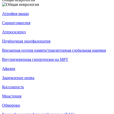
Атрофия мышц
Сирингомиелия
Атеросклероз
Печёночная энцефалопатия
Внезапная потеря памяти/транзиторная глобальная ишемия
Внутричерепная гипертензия на МРТ
Афазии
Защемление нерва
Косолапость
Миастения
Обмороки