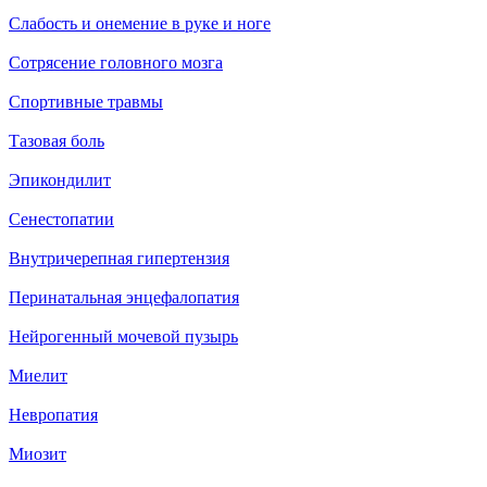
Слабость и онемение в руке и ноге
Сотрясение головного мозга
Спортивные травмы
Тазовая боль
Эпикондилит
Сенестопатии
Внутричерепная гипертензия
Перинатальная энцефалопатия
Нейрогенный мочевой пузырь
Миелит
Невропатия
Миозит