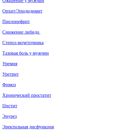
Ожирение у мужчин
Орхит/Эпидидимит
Пиелонефрит
Снижение либидо
Стеноз мочеточника
Тазовая боль у мужчин
Уремия
Уретрит
Фимоз
Хронический простатит
Цистит
Энурез
Эректильная дисфункция