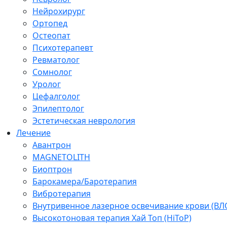
Нейрохирург
Ортопед
Остеопат
Психотерапевт
Ревматолог
Сомнолог
Уролог
Цефалголог
Эпилептолог
Эстетическая неврология
Лечение
Авантрон
MAGNETOLITH
Биоптрон
Барокамера/Баротерапия
Вибротерапия
Внутривенное лазерное освечивание крови (ВЛ
Высокотоновая терапия Хай Топ (HiToP)