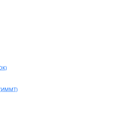
ОК)
 (ИММТ)