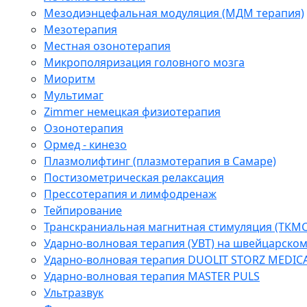
Мезодиэнцефальная модуляция (МДМ терапия)
Мезотерапия
Местная озонотерапия
Микрополяризация головного мозга
Миоритм
Мультимаг
Zimmer немецкая физиотерапия
Озонотерапия
Ормед - кинезо
Плазмолифтинг (плазмотерапия в Самаре)
Постизометрическая релаксация
Прессотерапия и лимфодренаж
Тейпирование
Транскраниальная магнитная стимуляция (ТКМС
Ударно-волновая терапия (УВТ) на швейцарско
Ударно-волновая терапия DUOLIT STORZ MEDIC
Ударно-волновая терапия MASTER PULS
Ультразвук