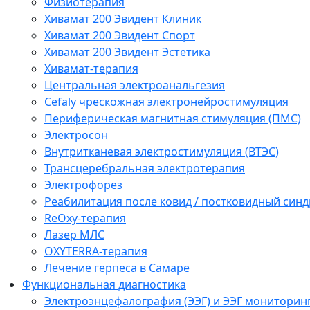
Физиотерапия
Хивамат 200 Эвидент Клиник
Хивамат 200 Эвидент Спорт
Хивамат 200 Эвидент Эстетика
Хивамат-терапия
Центральная электроанальгезия
Cefaly чреcкожная электронейростимуляция
Периферическая магнитная стимуляция (ПМС)
Электросон
Внутритканевая электростимуляция (ВТЭС)
Трансцеребральная электротерапия
Электрофорез
Реабилитация после ковид / постковидный синд
ReOxy-терапия
Лазер МЛС
OXYTERRA-терапия
Лечение герпеса в Самаре
Функциональная диагностика
Электроэнцефалография (ЭЭГ) и ЭЭГ мониторин