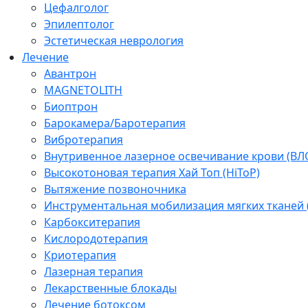
Цефалголог
Эпилептолог
Эстетическая неврология
Лечение
Авантрон
MAGNETOLITH
Биоптрон
Барокамера/Баротерапия
Вибротерапия
Внутривенное лазерное освечивание крови (ВЛ
Высокотоновая терапия Хай Топ (HiToP)
Вытяжение позвоночника
Инструментальная мобилизация мягких тканей
Карбокситерапия
Кислородотерапия
Криотерапия
Лазерная терапия
Лекарственные блокады
Лечение ботоксом