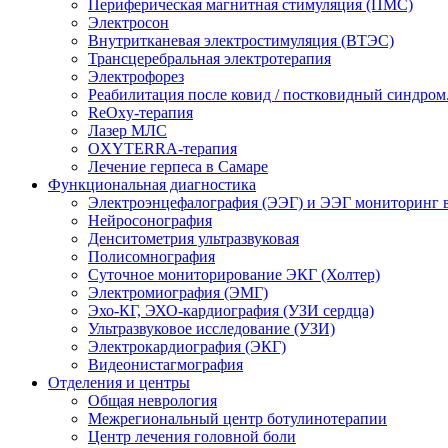
Периферическая магнитная стимуляция (ПМС)
Электросон
Внутритканевая электростимуляция (ВТЭС)
Трансцеребральная электротерапия
Электрофорез
Реабилитация после ковид / постковидный синдром
ReOxy-терапия
Лазер МЛС
OXYTERRA-терапия
Лечение герпеса в Самаре
Функциональная диагностика
Электроэнцефалография (ЭЭГ) и ЭЭГ мониторинг 
Нейросонография
Денситометрия ультразвуковая
Полисомнография
Суточное мониторирование ЭКГ (Холтер)
Электромиография (ЭМГ)
Эхо-КГ, ЭХО-кардиография (УЗИ сердца)
Ультразвуковое исследование (УЗИ)
Электрокардиография (ЭКГ)
Видеонистагмография
Отделения и центры
Общая неврология
Межрегиональный центр ботулинотерапии
Центр лечения головной боли