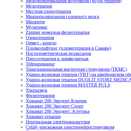
Мезодиэнцефальная модуляция (МДМ терапия)
Мезотерапия
Местная озонотерапия
Микрополяризация головного мозга
Миоритм
Мультимаг
Zimmer немецкая физиотерапия
Озонотерапия
Ормед - кинезо
Плазмолифтинг (плазмотерапия в Самаре)
Постизометрическая релаксация
Прессотерапия и лимфодренаж
Тейпирование
Транскраниальная магнитная стимуляция (ТКМС)
Ударно-волновая терапия (УВТ) на швейцарском об
Ударно-волновая терапия DUOLIT STORZ MEDIC
Ударно-волновая терапия MASTER PULS
Ультразвук
Физиотерапия
Хивамат 200 Эвидент Клиник
Хивамат 200 Эвидент Спорт
Хивамат 200 Эвидент Эстетика
Хивамат-терапия
Центральная электроанальгезия
Cefaly чреcкожная электронейростимуляция