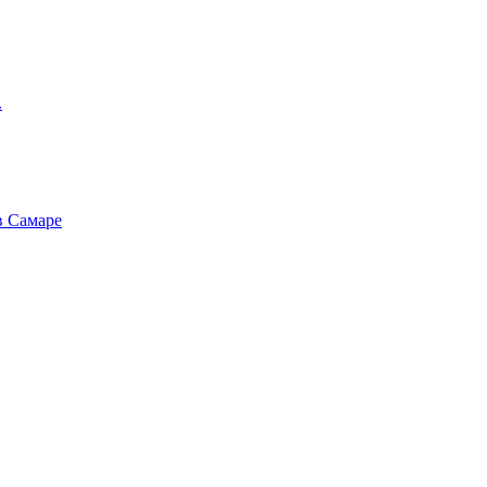
.
в Самаре