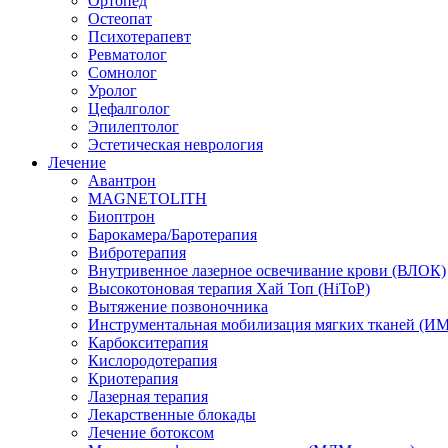
Ортопед
Остеопат
Психотерапевт
Ревматолог
Сомнолог
Уролог
Цефалголог
Эпилептолог
Эстетическая неврология
Лечение
Авантрон
MAGNETOLITH
Биоптрон
Барокамера/Баротерапия
Вибротерапия
Внутривенное лазерное освечивание крови (ВЛОК)
Высокотоновая терапия Хай Топ (HiToP)
Вытяжение позвоночника
Инструментальная мобилизация мягких тканей (И
Карбокситерапия
Кислородотерапия
Криотерапия
Лазерная терапия
Лекарственные блокады
Лечение ботоксом