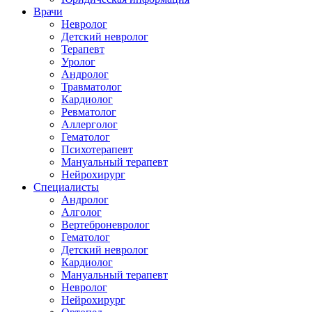
Врачи
Невролог
Детский невролог
Терапевт
Уролог
Андролог
Травматолог
Кардиолог
Ревматолог
Аллерголог
Гематолог
Психотерапевт
Мануальный терапевт
Нейрохирург
Специалисты
Андролог
Алголог
Вертеброневролог
Гематолог
Детский невролог
Кардиолог
Мануальный терапевт
Невролог
Нейрохирург