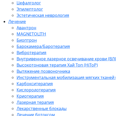
Цефалголог
Эпилептолог
Эстетическая неврология
Лечение
Авантрон
MAGNETOLITH
Биоптрон
Барокамера/Баротерапия
Вибротерапия
Внутривенное лазерное освечивание крови (ВЛ
Высокотоновая терапия Хай Топ (HiToP)
Вытяжение позвоночника
Инструментальная мобилизация мягких тканей
Карбокситерапия
Кислородотерапия
Криотерапия
Лазерная терапия
Лекарственные блокады
Лечение ботоксом