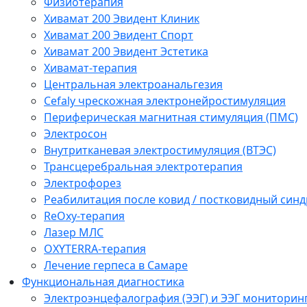
Физиотерапия
Хивамат 200 Эвидент Клиник
Хивамат 200 Эвидент Спорт
Хивамат 200 Эвидент Эстетика
Хивамат-терапия
Центральная электроанальгезия
Cefaly чреcкожная электронейростимуляция
Периферическая магнитная стимуляция (ПМС)
Электросон
Внутритканевая электростимуляция (ВТЭС)
Трансцеребральная электротерапия
Электрофорез
Реабилитация после ковид / постковидный синд
ReOxy-терапия
Лазер МЛС
OXYTERRA-терапия
Лечение герпеса в Самаре
Функциональная диагностика
Электроэнцефалография (ЭЭГ) и ЭЭГ мониторин