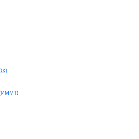
ОК)
 (ИММТ)