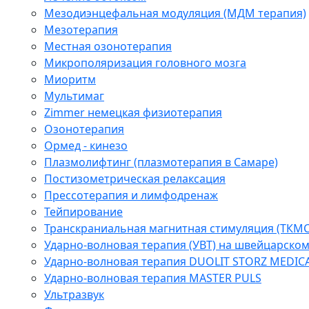
Мезодиэнцефальная модуляция (МДМ терапия)
Мезотерапия
Местная озонотерапия
Микрополяризация головного мозга
Миоритм
Мультимаг
Zimmer немецкая физиотерапия
Озонотерапия
Ормед - кинезо
Плазмолифтинг (плазмотерапия в Самаре)
Постизометрическая релаксация
Прессотерапия и лимфодренаж
Тейпирование
Транскраниальная магнитная стимуляция (ТКМС
Ударно-волновая терапия (УВТ) на швейцарско
Ударно-волновая терапия DUOLIT STORZ MEDIC
Ударно-волновая терапия MASTER PULS
Ультразвук