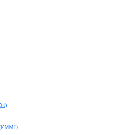
ОК)
 (ИММТ)