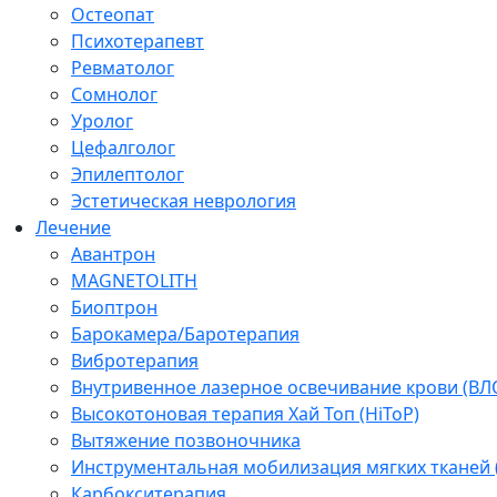
Остеопат
Психотерапевт
Ревматолог
Сомнолог
Уролог
Цефалголог
Эпилептолог
Эстетическая неврология
Лечение
Авантрон
MAGNETOLITH
Биоптрон
Барокамера/Баротерапия
Вибротерапия
Внутривенное лазерное освечивание крови (ВЛ
Высокотоновая терапия Хай Топ (HiToP)
Вытяжение позвоночника
Инструментальная мобилизация мягких тканей
Карбокситерапия