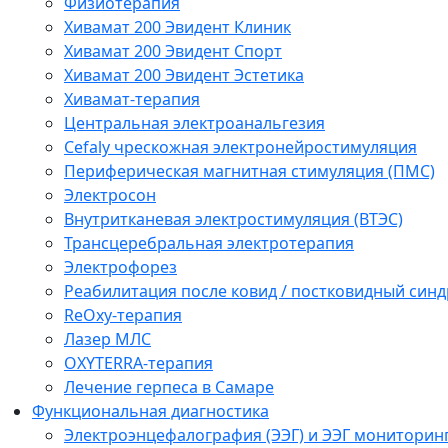
Физиотерапия
Хивамат 200 Эвидент Клиник
Хивамат 200 Эвидент Спорт
Хивамат 200 Эвидент Эстетика
Хивамат-терапия
Центральная электроанальгезия
Cefaly чреcкожная электронейростимуляция
Периферическая магнитная стимуляция (ПМС)
Электросон
Внутритканевая электростимуляция (ВТЭС)
Трансцеребральная электротерапия
Электрофорез
Реабилитация после ковид / постковидный синд
ReOxy-терапия
Лазер МЛС
OXYTERRA-терапия
Лечение герпеса в Самаре
Функциональная диагностика
Электроэнцефалография (ЭЭГ) и ЭЭГ мониторин