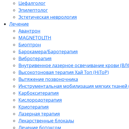
Цефалголог
Эпилептолог
Эстетическая неврология
Лечение
Авантрон
MAGNETOLITH
Биоптрон
Барокамера/Баротерапия
Вибротерапия
Внутривенное лазерное освечивание крови (ВЛ
Высокотоновая терапия Хай Топ (HiToP)
Вытяжение позвоночника
Инструментальная мобилизация мягких тканей
Карбокситерапия
Кислородотерапия
Криотерапия
Лазерная терапия
Лекарственные блокады
Лечение ботоксом