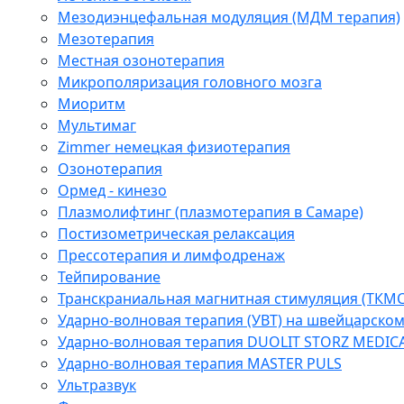
Мезодиэнцефальная модуляция (МДМ терапия)
Мезотерапия
Местная озонотерапия
Микрополяризация головного мозга
Миоритм
Мультимаг
Zimmer немецкая физиотерапия
Озонотерапия
Ормед - кинезо
Плазмолифтинг (плазмотерапия в Самаре)
Постизометрическая релаксация
Прессотерапия и лимфодренаж
Тейпирование
Транскраниальная магнитная стимуляция (ТКМС
Ударно-волновая терапия (УВТ) на швейцарско
Ударно-волновая терапия DUOLIT STORZ MEDIC
Ударно-волновая терапия MASTER PULS
Ультразвук