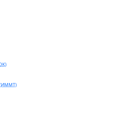
ОК)
 (ИММТ)