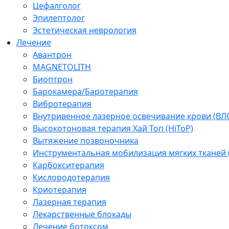
Цефалголог
Эпилептолог
Эстетическая неврология
Лечение
Авантрон
MAGNETOLITH
Биоптрон
Барокамера/Баротерапия
Вибротерапия
Внутривенное лазерное освечивание крови (ВЛ
Высокотоновая терапия Хай Топ (HiToP)
Вытяжение позвоночника
Инструментальная мобилизация мягких тканей
Карбокситерапия
Кислородотерапия
Криотерапия
Лазерная терапия
Лекарственные блокады
Лечение ботоксом