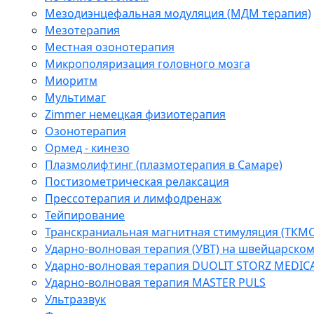
Мезодиэнцефальная модуляция (МДМ терапия)
Мезотерапия
Местная озонотерапия
Микрополяризация головного мозга
Миоритм
Мультимаг
Zimmer немецкая физиотерапия
Озонотерапия
Ормед - кинезо
Плазмолифтинг (плазмотерапия в Самаре)
Постизометрическая релаксация
Прессотерапия и лимфодренаж
Тейпирование
Транскраниальная магнитная стимуляция (ТКМС
Ударно-волновая терапия (УВТ) на швейцарско
Ударно-волновая терапия DUOLIT STORZ MEDIC
Ударно-волновая терапия MASTER PULS
Ультразвук