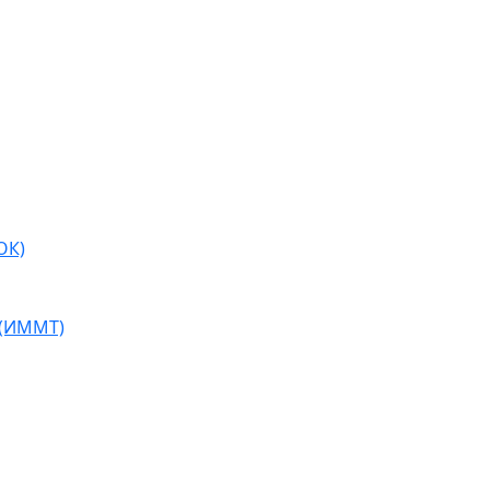
ОК)
 (ИММТ)