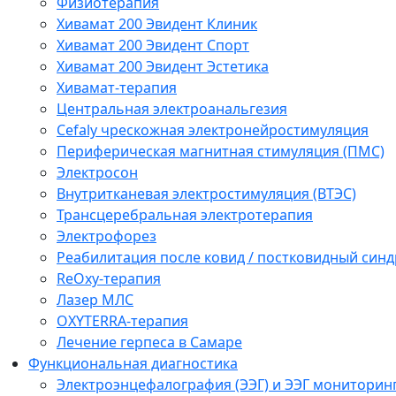
Физиотерапия
Хивамат 200 Эвидент Клиник
Хивамат 200 Эвидент Спорт
Хивамат 200 Эвидент Эстетика
Хивамат-терапия
Центральная электроанальгезия
Cefaly чреcкожная электронейростимуляция
Периферическая магнитная стимуляция (ПМС)
Электросон
Внутритканевая электростимуляция (ВТЭС)
Трансцеребральная электротерапия
Электрофорез
Реабилитация после ковид / постковидный синд
ReOxy-терапия
Лазер МЛС
OXYTERRA-терапия
Лечение герпеса в Самаре
Функциональная диагностика
Электроэнцефалография (ЭЭГ) и ЭЭГ мониторин