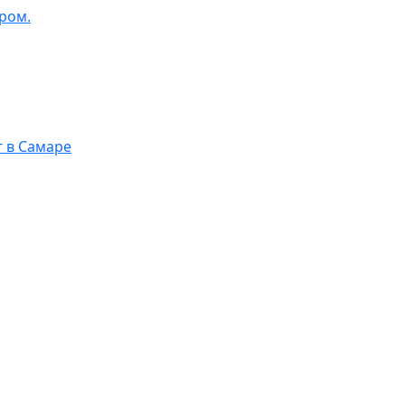
ром.
г в Самаре