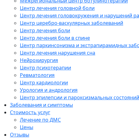
Межрегиональный центр ботулинотерапии
Центр лечения головной боли
Центр лечения головокружения и нарушений р
Центр церебро-васкулярных заболеваний
Центр лечения боли
Центр лечения боли в спине
Центр паркинсонизма и экстрапирамидных заб
Центр лечения нарушения сна
Нейрохирургия
Центр психотерапии
Ревматология
Центр кардиологии
Урология и андрология
Центр эпилепсии и пароксизмальных состояни
Заболевания и симптомы
Стоимость услуг
Лечение по ДМС
Цены
Отзывы