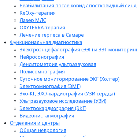
Реабилитация после ковид / постковидный синд
ReOxy-терапия
Лазер МЛС
OXYTERRA-терапия
Лечение герпеса в Самаре
Функциональная диагностика
Электроэнцефалография (ЭЭГ) и ЭЭГ мониторин
Нейросонография
Денситометрия ультразвуковая
Полисомнография
Суточное мониторирование ЭКГ (Холтер)
Электромиография (ЭМГ)
Эхо-КГ, ЭХО-кардиография (УЗИ сердца)
Ультразвуковое исследование (УЗИ)
Электрокардиография (ЭКГ)
Видеонистагмография
Отделения и центры
Общая неврология