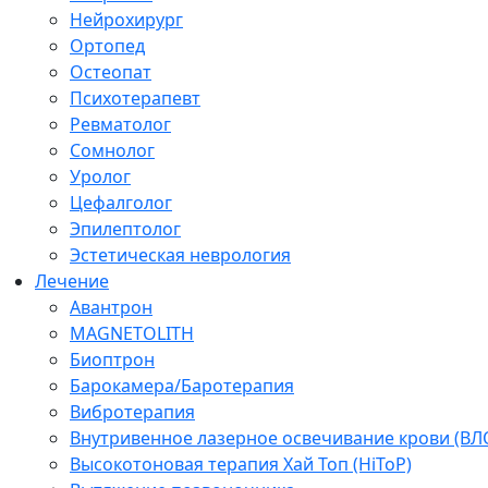
Нейрохирург
Ортопед
Остеопат
Психотерапевт
Ревматолог
Сомнолог
Уролог
Цефалголог
Эпилептолог
Эстетическая неврология
Лечение
Авантрон
MAGNETOLITH
Биоптрон
Барокамера/Баротерапия
Вибротерапия
Внутривенное лазерное освечивание крови (ВЛ
Высокотоновая терапия Хай Топ (HiToP)