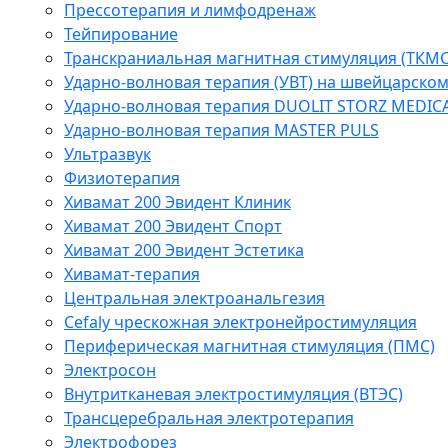
Прессотерапия и лимфодренаж
Тейпирование
Транскраниальная магнитная стимуляция (ТКМС
Ударно-волновая терапия (УВТ) на швейцарско
Ударно-волновая терапия DUOLIT STORZ MEDIC
Ударно-волновая терапия MASTER PULS
Ультразвук
Физиотерапия
Хивамат 200 Эвидент Клиник
Хивамат 200 Эвидент Спорт
Хивамат 200 Эвидент Эстетика
Хивамат-терапия
Центральная электроанальгезия
Cefaly чреcкожная электронейростимуляция
Периферическая магнитная стимуляция (ПМС)
Электросон
Внутритканевая электростимуляция (ВТЭС)
Трансцеребральная электротерапия
Электрофорез