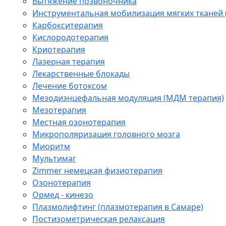
Вытяжение позвоночника
Инструментальная мобилизация мягких тканей
Карбокситерапия
Кислородотерапия
Криотерапия
Лазерная терапия
Лекарственные блокады
Лечение ботоксом
Мезодиэнцефальная модуляция (МДМ терапия)
Мезотерапия
Местная озонотерапия
Микрополяризация головного мозга
Миоритм
Мультимаг
Zimmer немецкая физиотерапия
Озонотерапия
Ормед - кинезо
Плазмолифтинг (плазмотерапия в Самаре)
Постизометрическая релаксация