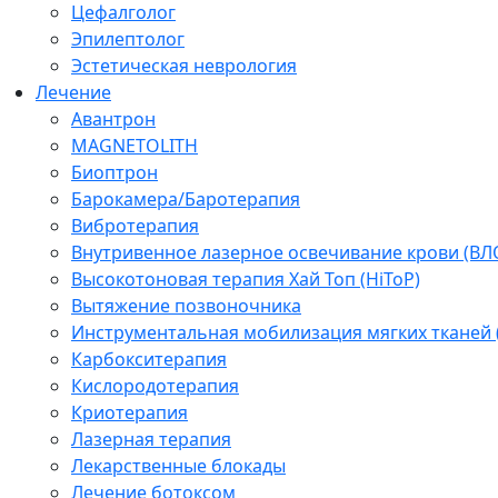
Цефалголог
Эпилептолог
Эстетическая неврология
Лечение
Авантрон
MAGNETOLITH
Биоптрон
Барокамера/Баротерапия
Вибротерапия
Внутривенное лазерное освечивание крови (ВЛ
Высокотоновая терапия Хай Топ (HiToP)
Вытяжение позвоночника
Инструментальная мобилизация мягких тканей
Карбокситерапия
Кислородотерапия
Криотерапия
Лазерная терапия
Лекарственные блокады
Лечение ботоксом