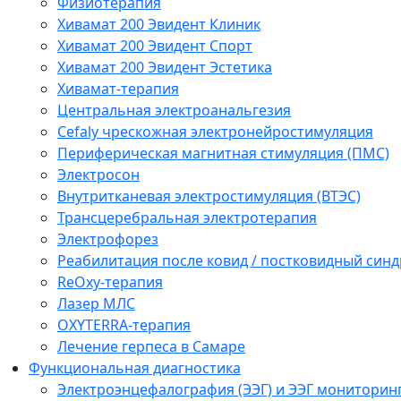
Физиотерапия
Хивамат 200 Эвидент Клиник
Хивамат 200 Эвидент Спорт
Хивамат 200 Эвидент Эстетика
Хивамат-терапия
Центральная электроанальгезия
Cefaly чреcкожная электронейростимуляция
Периферическая магнитная стимуляция (ПМС)
Электросон
Внутритканевая электростимуляция (ВТЭС)
Трансцеребральная электротерапия
Электрофорез
Реабилитация после ковид / постковидный синд
ReOxy-терапия
Лазер МЛС
OXYTERRA-терапия
Лечение герпеса в Самаре
Функциональная диагностика
Электроэнцефалография (ЭЭГ) и ЭЭГ мониторин