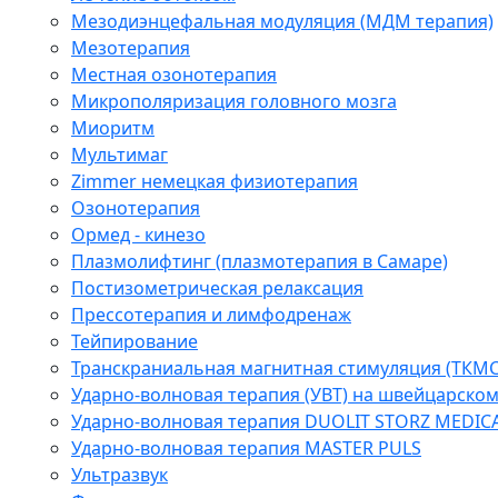
Мезодиэнцефальная модуляция (МДМ терапия)
Мезотерапия
Местная озонотерапия
Микрополяризация головного мозга
Миоритм
Мультимаг
Zimmer немецкая физиотерапия
Озонотерапия
Ормед - кинезо
Плазмолифтинг (плазмотерапия в Самаре)
Постизометрическая релаксация
Прессотерапия и лимфодренаж
Тейпирование
Транскраниальная магнитная стимуляция (ТКМС
Ударно-волновая терапия (УВТ) на швейцарско
Ударно-волновая терапия DUOLIT STORZ MEDIC
Ударно-волновая терапия MASTER PULS
Ультразвук