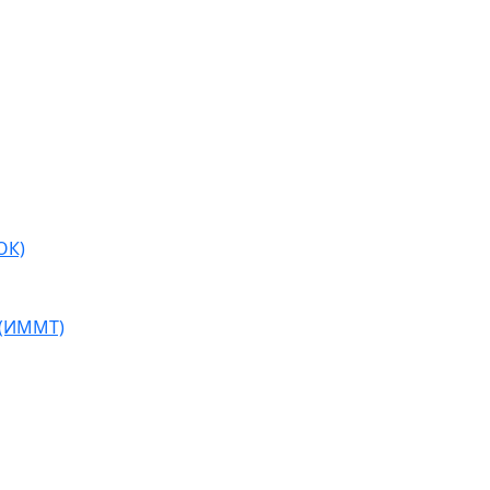
ОК)
 (ИММТ)