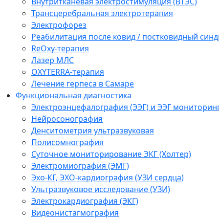
Внутритканевая электростимуляция (ВТЭС)
Трансцеребральная электротерапия
Электрофорез
Реабилитация после ковид / постковидный синд
ReOxy-терапия
Лазер МЛС
OXYTERRA-терапия
Лечение герпеса в Самаре
Функциональная диагностика
Электроэнцефалография (ЭЭГ) и ЭЭГ мониторин
Нейросонография
Денситометрия ультразвуковая
Полисомнография
Суточное мониторирование ЭКГ (Холтер)
Электромиография (ЭМГ)
Эхо-КГ, ЭХО-кардиография (УЗИ сердца)
Ультразвуковое исследование (УЗИ)
Электрокардиография (ЭКГ)
Видеонистагмография