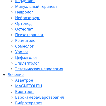
Кардиолог
Мануальный терапевт
Невролог
Нейрохирург
Ортопед
Остеопат
Психотерапевт
Ревматолог
Сомнолог
Уролог
Цефалголог
Эпилептолог
Эстетическая неврология
Лечение
Авантрон
MAGNETOLITH
Биоптрон
Барокамера/Баротерапия
Вибротерапия