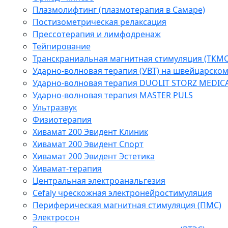
Плазмолифтинг (плазмотерапия в Самаре)
Постизометрическая релаксация
Прессотерапия и лимфодренаж
Тейпирование
Транскраниальная магнитная стимуляция (ТКМС
Ударно-волновая терапия (УВТ) на швейцарско
Ударно-волновая терапия DUOLIT STORZ MEDIC
Ударно-волновая терапия MASTER PULS
Ультразвук
Физиотерапия
Хивамат 200 Эвидент Клиник
Хивамат 200 Эвидент Спорт
Хивамат 200 Эвидент Эстетика
Хивамат-терапия
Центральная электроанальгезия
Cefaly чреcкожная электронейростимуляция
Периферическая магнитная стимуляция (ПМС)
Электросон