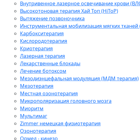
Внутривенное лазерное освечивание крови (ВЛ
Высокотоновая терапия Хай Топ (HiToP)
Вытяжение позвоночника
Инструментальная мобилизация мягких тканей
Карбокситерапия
Кислородотерапия
Криотерапия
Лазерная терапия
Лекарственные блокады
Лечение ботоксом
Мезодиэнцефальная модуляция (МДМ терапия)
Мезотерапия
Местная озонотерапия
Микрополяризация головного мозга
Миоритм
Мультимаг
Zimmer немецкая физиотерапия
Озонотерапия
Ормед - кинезо