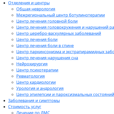
Отделения и центры
Общая неврология
Межрегиональный центр ботулинотерапии
Центр лечения головной боли
Центр лечения головокружения и нарушений р
Центр церебро-васкулярных заболеваний
Центр лечения боли
Центр лечения боли в спине
Центр паркинсонизма и экстрапирамидных заб
Центр лечения нарушения сна
Нейрохирургия
Центр психотерапии
Ревматология
Центр кардиологии
Урология и андрология
Центр эпилепсии и пароксизмальных состояни
Заболевания и симптомы
Стоимость услуг
Лечение по ДМС