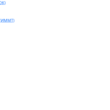
ОК)
 (ИММТ)