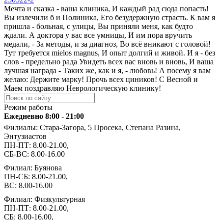
Мечта и сказка - ваша клиника, И каждый рад сюда попасть!
Вы излечили б и Полиника, Его безудержную страсть. К вам я
пришла - больная, с улицы, Вы приняли меня, как будто
ждали. А доктора у вас все умницы, И им пора вручить
медали, - За методы, и за диагноз, Во всё вникают с головой!
Тут требуется mielos magnus, И опыт долгий и живой. И я - без
слов - предельно рада Увидеть всех вас вновь и вновь, И ваша
лучшая награда - Таких же, как и я, - любовь! А посему я вам
желаю: Держите марку! Прочь всех циников! С Весной и
Маем поздравляю Неврологическую клинику!
Режим работы
Ежедневно 8:00 - 21:00
Филиалы: Стара-Загора, 5 Просека, Степана Разина,
Энтузиастов
ПН-ПТ: 8.00-21.00,
СБ-ВС: 8.00-16.00
Филиал: Буянова
ПН-СБ: 8.00-21.00,
ВС: 8.00-16.00
Филиал: Физкультурная
ПН-ПТ: 8.00-21.00,
СБ: 8.00-16.00,