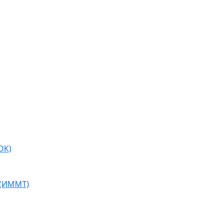
ОК)
 (ИММТ)