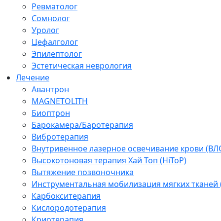
Ревматолог
Сомнолог
Уролог
Цефалголог
Эпилептолог
Эстетическая неврология
Лечение
Авантрон
MAGNETOLITH
Биоптрон
Барокамера/Баротерапия
Вибротерапия
Внутривенное лазерное освечивание крови (ВЛ
Высокотоновая терапия Хай Топ (HiToP)
Вытяжение позвоночника
Инструментальная мобилизация мягких тканей
Карбокситерапия
Кислородотерапия
Криотерапия