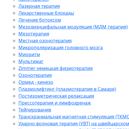
Лазерная терапия
Лекарственные блокады
Лечение ботоксом
Мезодиэнцефальная модуляция (МДМ терапия)
Мезотерапия
Местная озонотерапия
Микрополяризация головного мозга
Миоритм
Мультимаг
Zimmer немецкая физиотерапия
Озонотерапия
Ормед - кинезо
Плазмолифтинг (плазмотерапия в Самаре)
Постизометрическая релаксация
Прессотерапия и лимфодренаж
Тейпирование
Транскраниальная магнитная стимуляция (ТКМС
Ударно-волновая терапия (УВТ) на швейцарско