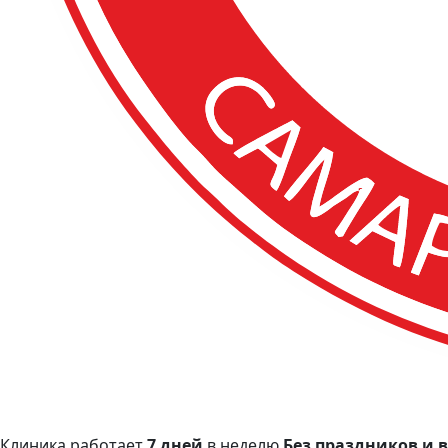
Клиника работает
7 дней
в неделю
Без праздников и