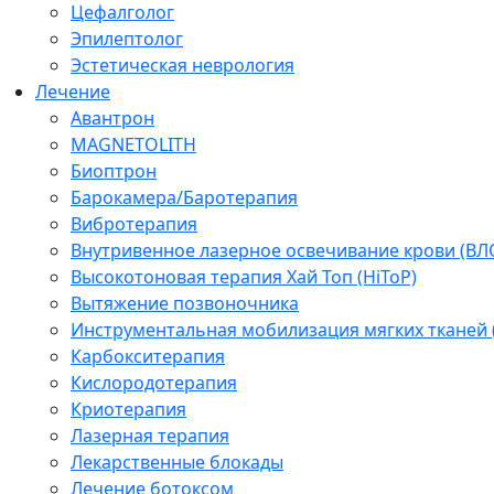
Цефалголог
Эпилептолог
Эстетическая неврология
Лечение
Авантрон
MAGNETOLITH
Биоптрон
Барокамера/Баротерапия
Вибротерапия
Внутривенное лазерное освечивание крови (ВЛ
Высокотоновая терапия Хай Топ (HiToP)
Вытяжение позвоночника
Инструментальная мобилизация мягких тканей
Карбокситерапия
Кислородотерапия
Криотерапия
Лазерная терапия
Лекарственные блокады
Лечение ботоксом