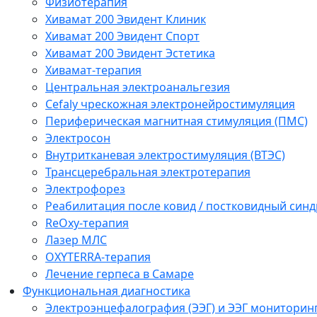
Физиотерапия
Хивамат 200 Эвидент Клиник
Хивамат 200 Эвидент Спорт
Хивамат 200 Эвидент Эстетика
Хивамат-терапия
Центральная электроанальгезия
Cefaly чреcкожная электронейростимуляция
Периферическая магнитная стимуляция (ПМС)
Электросон
Внутритканевая электростимуляция (ВТЭС)
Трансцеребральная электротерапия
Электрофорез
Реабилитация после ковид / постковидный синд
ReOxy-терапия
Лазер МЛС
OXYTERRA-терапия
Лечение герпеса в Самаре
Функциональная диагностика
Электроэнцефалография (ЭЭГ) и ЭЭГ мониторин