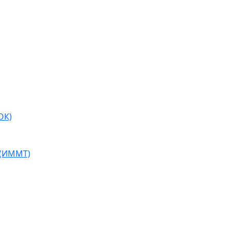
ОК)
 (ИММТ)