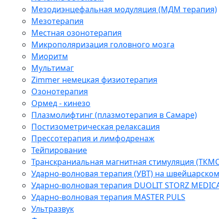
Мезодиэнцефальная модуляция (МДМ терапия)
Мезотерапия
Местная озонотерапия
Микрополяризация головного мозга
Миоритм
Мультимаг
Zimmer немецкая физиотерапия
Озонотерапия
Ормед - кинезо
Плазмолифтинг (плазмотерапия в Самаре)
Постизометрическая релаксация
Прессотерапия и лимфодренаж
Тейпирование
Транскраниальная магнитная стимуляция (ТКМС
Ударно-волновая терапия (УВТ) на швейцарско
Ударно-волновая терапия DUOLIT STORZ MEDIC
Ударно-волновая терапия MASTER PULS
Ультразвук