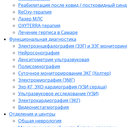
Реабилитация после ковид / постковидный синд
ReOxy-терапия
Лазер МЛС
OXYTERRA-терапия
Лечение герпеса в Самаре
Функциональная диагностика
Электроэнцефалография (ЭЭГ) и ЭЭГ мониторин
Нейросонография
Денситометрия ультразвуковая
Полисомнография
Суточное мониторирование ЭКГ (Холтер)
Электромиография (ЭМГ)
Эхо-КГ, ЭХО-кардиография (УЗИ сердца)
Ультразвуковое исследование (УЗИ)
Электрокардиография (ЭКГ)
Видеонистагмография
Отделения и центры
Общая неврология