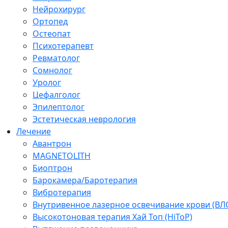
Нейрохирург
Ортопед
Остеопат
Психотерапевт
Ревматолог
Сомнолог
Уролог
Цефалголог
Эпилептолог
Эстетическая неврология
Лечение
Авантрон
MAGNETOLITH
Биоптрон
Барокамера/Баротерапия
Вибротерапия
Внутривенное лазерное освечивание крови (ВЛ
Высокотоновая терапия Хай Топ (HiToP)