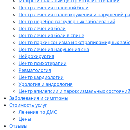
Межрегиональный центр ботулинотерапии
Центр лечения головной боли
Центр лечения головокружения и нарушений р
Центр церебро-васкулярных заболеваний
Центр лечения боли
Центр лечения боли в спине
Центр паркинсонизма и экстрапирамидных заб
Центр лечения нарушения сна
Нейрохирургия
Центр психотерапии
Ревматология
Центр кардиологии
Урология и андрология
Центр эпилепсии и пароксизмальных состояни
Заболевания и симптомы
Стоимость услуг
Лечение по ДМС
Цены
Отзывы