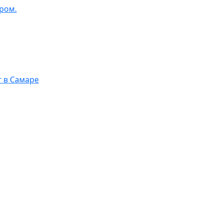
ром.
г в Самаре