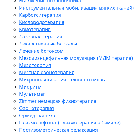
Вытяжение позвоночника
Инструментальная мобилизация мягких тканей
Карбокситерапия
Кислородотерапия
Криотерапия
Лазерная терапия
Лекарственные блокады
Лечение ботоксом
Мезодиэнцефальная модуляция (МДМ терапия)
Мезотерапия
Местная озонотерапия
Микрополяризация головного мозга
Миоритм
Мультимаг
Zimmer немецкая физиотерапия
Озонотерапия
Ормед - кинезо
Плазмолифтинг (плазмотерапия в Самаре)
Постизометрическая релаксация