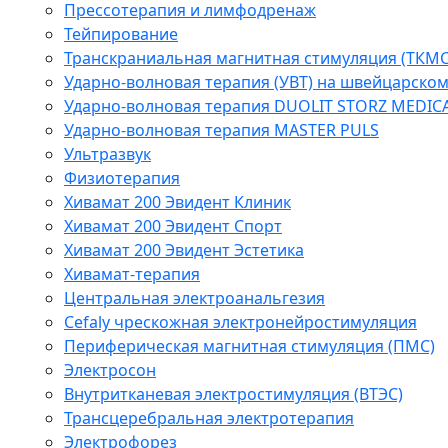
Прессотерапия и лимфодренаж
Тейпирование
Транскраниальная магнитная стимуляция (ТКМС
Ударно-волновая терапия (УВТ) на швейцарско
Ударно-волновая терапия DUOLIT STORZ MEDIC
Ударно-волновая терапия MASTER PULS
Ультразвук
Физиотерапия
Хивамат 200 Эвидент Клиник
Хивамат 200 Эвидент Спорт
Хивамат 200 Эвидент Эстетика
Хивамат-терапия
Центральная электроанальгезия
Cefaly чреcкожная электронейростимуляция
Периферическая магнитная стимуляция (ПМС)
Электросон
Внутритканевая электростимуляция (ВТЭС)
Трансцеребральная электротерапия
Электрофорез