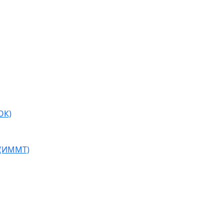
ОК)
 (ИММТ)