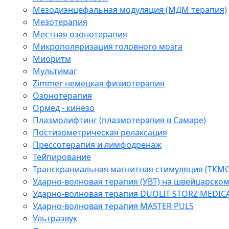
Мезодиэнцефальная модуляция (МДМ терапия)
Мезотерапия
Местная озонотерапия
Микрополяризация головного мозга
Миоритм
Мультимаг
Zimmer немецкая физиотерапия
Озонотерапия
Ормед - кинезо
Плазмолифтинг (плазмотерапия в Самаре)
Постизометрическая релаксация
Прессотерапия и лимфодренаж
Тейпирование
Транскраниальная магнитная стимуляция (ТКМС
Ударно-волновая терапия (УВТ) на швейцарско
Ударно-волновая терапия DUOLIT STORZ MEDIC
Ударно-волновая терапия MASTER PULS
Ультразвук