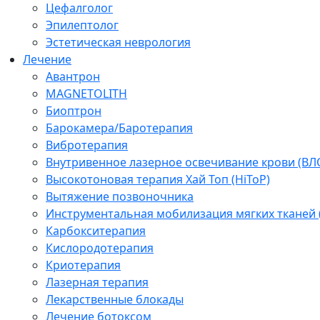
Цефалголог
Эпилептолог
Эстетическая неврология
Лечение
Авантрон
MAGNETOLITH
Биоптрон
Барокамера/Баротерапия
Вибротерапия
Внутривенное лазерное освечивание крови (ВЛ
Высокотоновая терапия Хай Топ (HiToP)
Вытяжение позвоночника
Инструментальная мобилизация мягких тканей
Карбокситерапия
Кислородотерапия
Криотерапия
Лазерная терапия
Лекарственные блокады
Лечение ботоксом