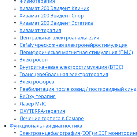
Физиотерапия
Хивамат 200 Эвидент Клиник
Хивамат 200 Эвидент Спорт
Хивамат 200 Эвидент Эстетика
Хивамат-терапия
Центральная электроанальгезия
Cefaly чреcкожная электронейростимуляция
Периферическая магнитная стимуляция (ПМС)
Электросон
Внутритканевая электростимуляция (ВТЭС)
Трансцеребральная электротерапия
Электрофорез
Реабилитация после ковид / постковидный синд
ReOxy-терапия
Лазер МЛС
OXYTERRA-терапия
Лечение герпеса в Самаре
Функциональная диагностика
Электроэнцефалография (ЭЭГ) и ЭЭГ мониторин