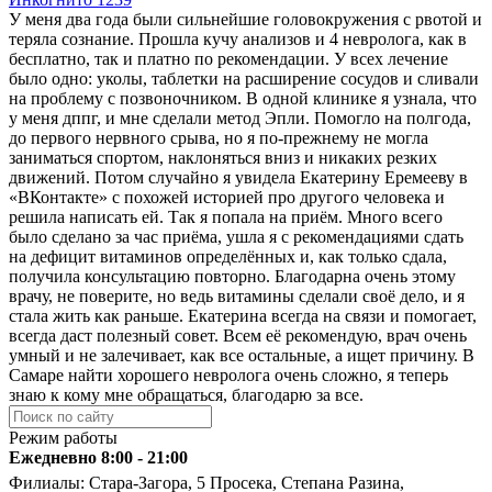
У меня два года были сильнейшие головокружения с рвотой и
теряла сознание. Прошла кучу анализов и 4 невролога, как в
бесплатно, так и платно по рекомендации. У всех лечение
было одно: уколы, таблетки на расширение сосудов и сливали
на проблему с позвоночником. В одной клинике я узнала, что
у меня дппг, и мне сделали метод Эпли. Помогло на полгода,
до первого нервного срыва, но я по-прежнему не могла
заниматься спортом, наклоняться вниз и никаких резких
движений. Потом случайно я увидела Екатерину Еремееву в
«ВКонтакте» с похожей историей про другого человека и
решила написать ей. Так я попала на приём. Много всего
было сделано за час приёма, ушла я с рекомендациями сдать
на дефицит витаминов определённых и, как только сдала,
получила консультацию повторно. Благодарна очень этому
врачу, не поверите, но ведь витамины сделали своё дело, и я
стала жить как раньше. Екатерина всегда на связи и помогает,
всегда даст полезный совет. Всем её рекомендую, врач очень
умный и не залечивает, как все остальные, а ищет причину. В
Самаре найти хорошего невролога очень сложно, я теперь
знаю к кому мне обращаться, благодарю за все.
Режим работы
Ежедневно 8:00 - 21:00
Филиалы: Стара-Загора, 5 Просека, Степана Разина,