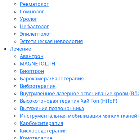
Ревматолог
Сомнолог
Уролог
Цефалголог
Эпилептолог
Эстетическая неврология
Лечение
Авантрон
MAGNETOLITH
Биоптрон
Барокамера/Баротерапия
Вибротерапия
Внутривенное лазерное освечивание крови (ВЛ
Высокотоновая терапия Хай Топ (HiToP)
Вытяжение позвоночника
Инструментальная мобилизация мягких тканей
Карбокситерапия
Кислородотерапия
Криотерапия