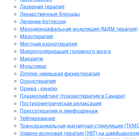
Лазерная терапия
Лекарственные блокады
Лечение ботоксом
Мезодиэнцефальная модуляция (МДМ терапия)
Мезотерапия
Местная озонотерапия
Микрополяризация головного мозга
Миоритм
Мультимаг
Zimmer немецкая физиотерапия
Озонотерапия
Ормед - кинезо
Плазмолифтинг (плазмотерапия в Самаре)
Постизометрическая релаксация
Прессотерапия и лимфодренаж
Тейпирование
Транскраниальная магнитная стимуляция (ТКМС
Ударно-волновая терапия (УВТ) на швейцарско