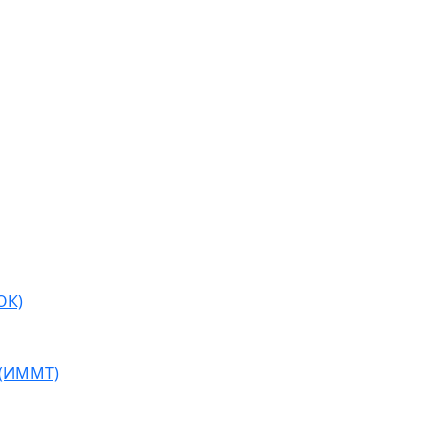
ОК)
 (ИММТ)