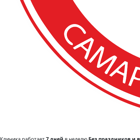
Клиника работает
7 дней
в неделю
Без праздников и