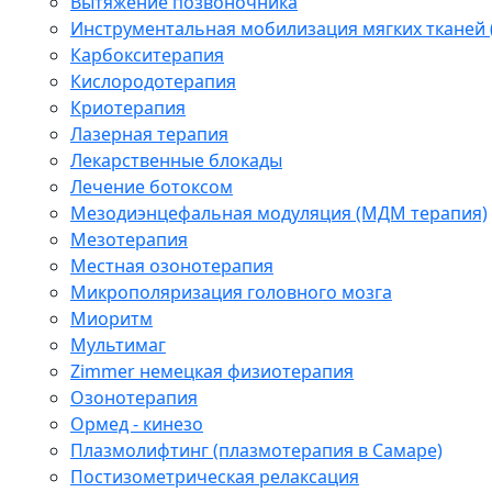
Вытяжение позвоночника
Инструментальная мобилизация мягких тканей
Карбокситерапия
Кислородотерапия
Криотерапия
Лазерная терапия
Лекарственные блокады
Лечение ботоксом
Мезодиэнцефальная модуляция (МДМ терапия)
Мезотерапия
Местная озонотерапия
Микрополяризация головного мозга
Миоритм
Мультимаг
Zimmer немецкая физиотерапия
Озонотерапия
Ормед - кинезо
Плазмолифтинг (плазмотерапия в Самаре)
Постизометрическая релаксация