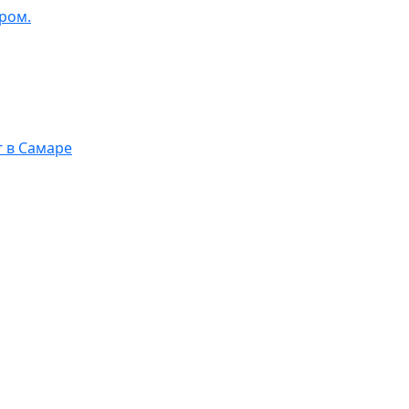
ром.
г в Самаре