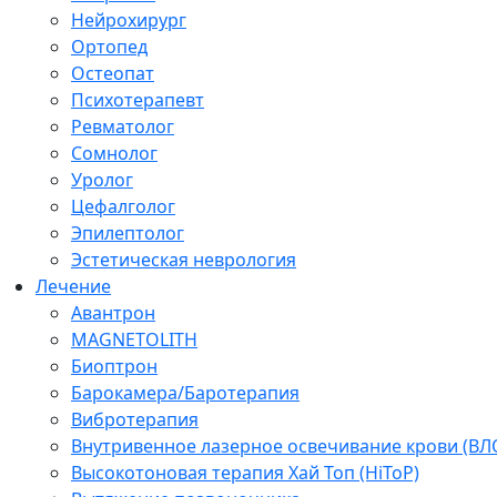
Нейрохирург
Ортопед
Остеопат
Психотерапевт
Ревматолог
Сомнолог
Уролог
Цефалголог
Эпилептолог
Эстетическая неврология
Лечение
Авантрон
MAGNETOLITH
Биоптрон
Барокамера/Баротерапия
Вибротерапия
Внутривенное лазерное освечивание крови (ВЛ
Высокотоновая терапия Хай Топ (HiToP)