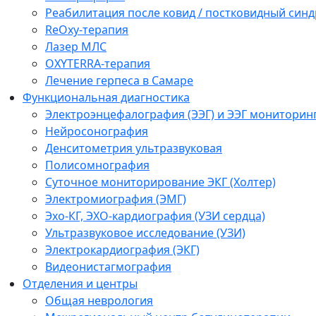
Реабилитация после ковид / постковидный синд
ReOxy-терапия
Лазер МЛС
OXYTERRA-терапия
Лечение герпеса в Самаре
Функциональная диагностика
Электроэнцефалография (ЭЭГ) и ЭЭГ мониторин
Нейросонография
Денситометрия ультразвуковая
Полисомнография
Суточное мониторирование ЭКГ (Холтер)
Электромиография (ЭМГ)
Эхо-КГ, ЭХО-кардиография (УЗИ сердца)
Ультразвуковое исследование (УЗИ)
Электрокардиография (ЭКГ)
Видеонистагмография
Отделения и центры
Общая неврология