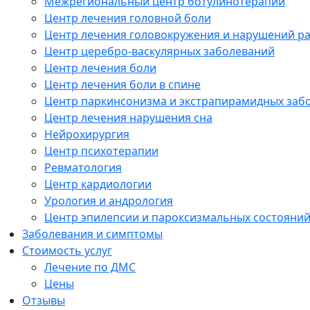
Межрегиональный центр ботулинотерапии
Центр лечения головной боли
Центр лечения головокружения и нарушений р
Центр церебро-васкулярных заболеваний
Центр лечения боли
Центр лечения боли в спине
Центр паркинсонизма и экстрапирамидных заб
Центр лечения нарушения сна
Нейрохирургия
Центр психотерапии
Ревматология
Центр кардиологии
Урология и андрология
Центр эпилепсии и пароксизмальных состояни
Заболевания и симптомы
Стоимость услуг
Лечение по ДМС
Цены
Отзывы