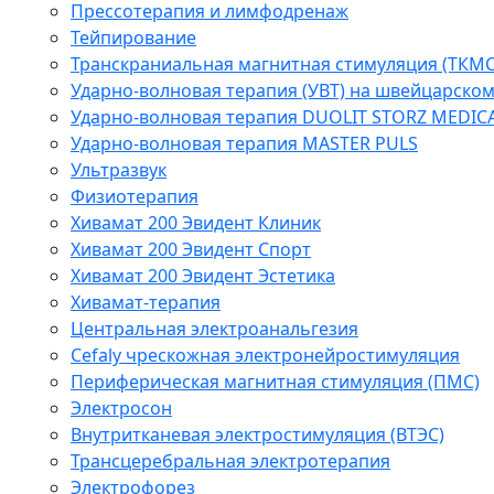
Прессотерапия и лимфодренаж
Тейпирование
Транскраниальная магнитная стимуляция (ТКМС
Ударно-волновая терапия (УВТ) на швейцарско
Ударно-волновая терапия DUOLIT STORZ MEDIC
Ударно-волновая терапия MASTER PULS
Ультразвук
Физиотерапия
Хивамат 200 Эвидент Клиник
Хивамат 200 Эвидент Спорт
Хивамат 200 Эвидент Эстетика
Хивамат-терапия
Центральная электроанальгезия
Cefaly чреcкожная электронейростимуляция
Периферическая магнитная стимуляция (ПМС)
Электросон
Внутритканевая электростимуляция (ВТЭС)
Трансцеребральная электротерапия
Электрофорез