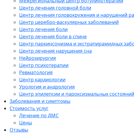
Межрегиональный центр ботулинотерапии
Центр лечения головной боли
Центр лечения головокружения и нарушений р
Центр церебро-васкулярных заболеваний
Центр лечения боли
Центр лечения боли в спине
Центр паркинсонизма и экстрапирамидных заб
Центр лечения нарушения сна
Нейрохирургия
Центр психотерапии
Ревматология
Центр кардиологии
Урология и андрология
Центр эпилепсии и пароксизмальных состояни
Заболевания и симптомы
Стоимость услуг
Лечение по ДМС
Цены
Отзывы