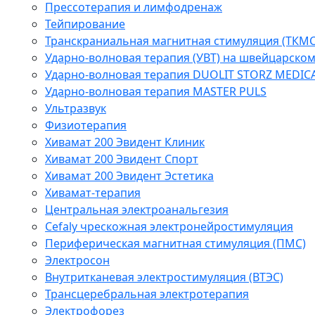
Прессотерапия и лимфодренаж
Тейпирование
Транскраниальная магнитная стимуляция (ТКМС
Ударно-волновая терапия (УВТ) на швейцарско
Ударно-волновая терапия DUOLIT STORZ MEDIC
Ударно-волновая терапия MASTER PULS
Ультразвук
Физиотерапия
Хивамат 200 Эвидент Клиник
Хивамат 200 Эвидент Спорт
Хивамат 200 Эвидент Эстетика
Хивамат-терапия
Центральная электроанальгезия
Cefaly чреcкожная электронейростимуляция
Периферическая магнитная стимуляция (ПМС)
Электросон
Внутритканевая электростимуляция (ВТЭС)
Трансцеребральная электротерапия
Электрофорез