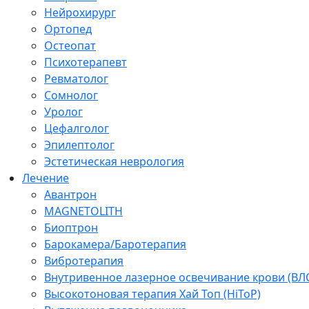
Нейрохирург
Ортопед
Остеопат
Психотерапевт
Ревматолог
Сомнолог
Уролог
Цефалголог
Эпилептолог
Эстетическая неврология
Лечение
Авантрон
MAGNETOLITH
Биоптрон
Барокамера/Баротерапия
Вибротерапия
Внутривенное лазерное освечивание крови (ВЛ
Высокотоновая терапия Хай Топ (HiToP)