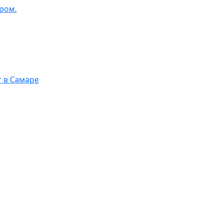
ром.
г в Самаре