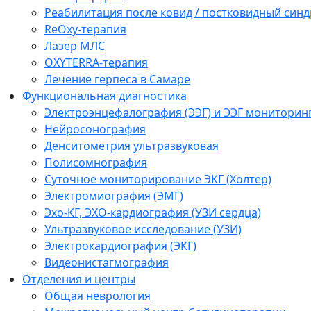
Реабилитация после ковид / постковидный синд
ReOxy-терапия
Лазер МЛС
OXYTERRA-терапия
Лечение герпеса в Самаре
Функциональная диагностика
Электроэнцефалография (ЭЭГ) и ЭЭГ мониторин
Нейросонография
Денситометрия ультразвуковая
Полисомнография
Суточное мониторирование ЭКГ (Холтер)
Электромиография (ЭМГ)
Эхо-КГ, ЭХО-кардиография (УЗИ сердца)
Ультразвуковое исследование (УЗИ)
Электрокардиография (ЭКГ)
Видеонистагмография
Отделения и центры
Общая неврология