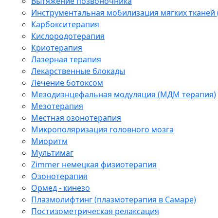
Вытяжение позвоночника
Инструментальная мобилизация мягких тканей
Карбокситерапия
Кислородотерапия
Криотерапия
Лазерная терапия
Лекарственные блокады
Лечение ботоксом
Мезодиэнцефальная модуляция (МДМ терапия)
Мезотерапия
Местная озонотерапия
Микрополяризация головного мозга
Миоритм
Мультимаг
Zimmer немецкая физиотерапия
Озонотерапия
Ормед - кинезо
Плазмолифтинг (плазмотерапия в Самаре)
Постизометрическая релаксация