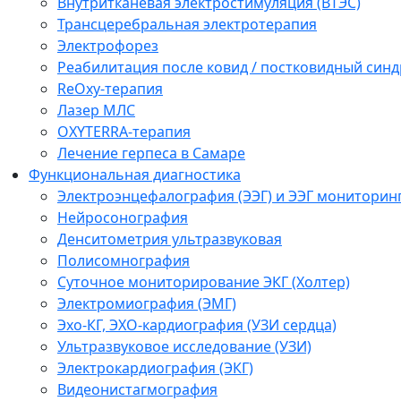
Внутритканевая электростимуляция (ВТЭС)
Трансцеребральная электротерапия
Электрофорез
Реабилитация после ковид / постковидный синд
ReOxy-терапия
Лазер МЛС
OXYTERRA-терапия
Лечение герпеса в Самаре
Функциональная диагностика
Электроэнцефалография (ЭЭГ) и ЭЭГ мониторин
Нейросонография
Денситометрия ультразвуковая
Полисомнография
Суточное мониторирование ЭКГ (Холтер)
Электромиография (ЭМГ)
Эхо-КГ, ЭХО-кардиография (УЗИ сердца)
Ультразвуковое исследование (УЗИ)
Электрокардиография (ЭКГ)
Видеонистагмография