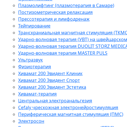
Плазмолифтинг (плазмотерапия в Самаре)
Постизометрическая релаксация
Прессотерапия и лимфодренаж
Тейпирование
Транскраниальная магнитная стимуляция (ТКМС
Ударно-волновая терапия (УВТ) на швейцарско
Ударно-волновая терапия DUOLIT STORZ MEDIC
Ударно-волновая терапия MASTER PULS
Ультразвук
Физиотерапия
Хивамат 200 Эвидент Клиник
Хивамат 200 Эвидент Спорт
Хивамат 200 Эвидент Эстетика
Хивамат-терапия
Центральная электроанальгезия
Cefaly чреcкожная электронейростимуляция
Периферическая магнитная стимуляция (ПМС)
Электросон