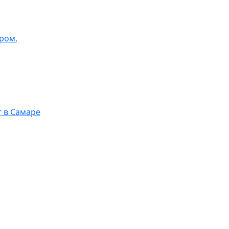
ром.
г в Самаре