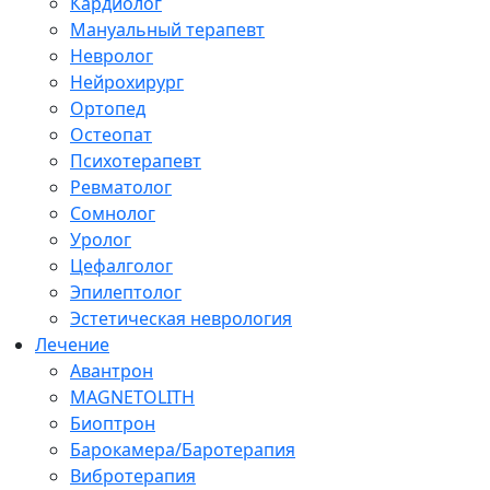
Кардиолог
Мануальный терапевт
Невролог
Нейрохирург
Ортопед
Остеопат
Психотерапевт
Ревматолог
Сомнолог
Уролог
Цефалголог
Эпилептолог
Эстетическая неврология
Лечение
Авантрон
MAGNETOLITH
Биоптрон
Барокамера/Баротерапия
Вибротерапия