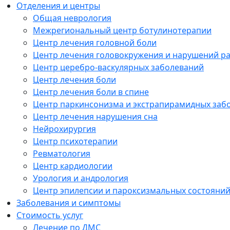
Отделения и центры
Общая неврология
Межрегиональный центр ботулинотерапии
Центр лечения головной боли
Центр лечения головокружения и нарушений р
Центр церебро-васкулярных заболеваний
Центр лечения боли
Центр лечения боли в спине
Центр паркинсонизма и экстрапирамидных заб
Центр лечения нарушения сна
Нейрохирургия
Центр психотерапии
Ревматология
Центр кардиологии
Урология и андрология
Центр эпилепсии и пароксизмальных состояни
Заболевания и симптомы
Стоимость услуг
Лечение по ДМС