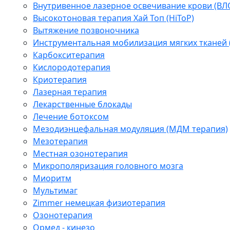
Внутривенное лазерное освечивание крови (ВЛ
Высокотоновая терапия Хай Топ (HiToP)
Вытяжение позвоночника
Инструментальная мобилизация мягких тканей
Карбокситерапия
Кислородотерапия
Криотерапия
Лазерная терапия
Лекарственные блокады
Лечение ботоксом
Мезодиэнцефальная модуляция (МДМ терапия)
Мезотерапия
Местная озонотерапия
Микрополяризация головного мозга
Миоритм
Мультимаг
Zimmer немецкая физиотерапия
Озонотерапия
Ормед - кинезо