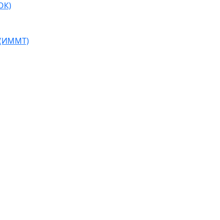
ОК)
 (ИММТ)