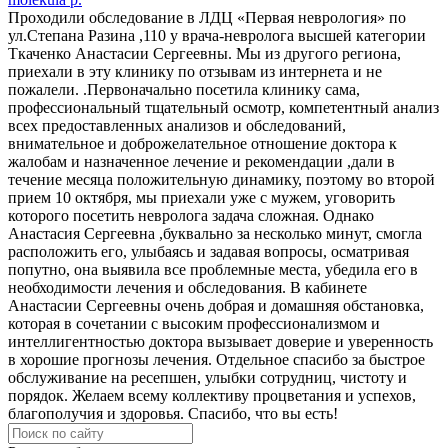
Проходили обследование в ЛДЦ «Первая неврология» по
ул.Степана Разина ,110 у врача-невролога высшей категории
Ткаченко Анастасии Сергеевны. Мы из другого региона,
приехали в эту клинику по отзывам из интернета и не
пожалели. .Первоначально посетила клинику сама,
профессиональный тщательный осмотр, компетентный анализ
всех предоставленных анализов и обследований,
внимательное и доброжелательное отношение доктора к
жалобам и назначенное лечение и рекомендации ,дали в
течение месяца положительную динамику, поэтому во второй
прием 10 октября, мы приехали уже с мужем, уговорить
которого посетить невролога задача сложная. Однако
Анастасия Сергеевна ,буквально за несколько минут, смогла
расположить его, улыбаясь и задавая вопросы, осматривая
попутно, она выявила все проблемные места, убедила его в
необходимости лечения и обследования. В кабинете
Анастасии Сергеевны очень добрая и домашняя обстановка,
которая в сочетании с высоким профессионализмом и
интеллигентностью доктора вызывает доверие и уверенность
в хорошие прогнозы лечения. Отдельное спасибо за быстрое
обслуживание на ресепшен, улыбки сотрудниц, чистоту и
порядок. Желаем всему коллективу процветания и успехов,
благополучия и здоровья. Спасибо, что вы есть!