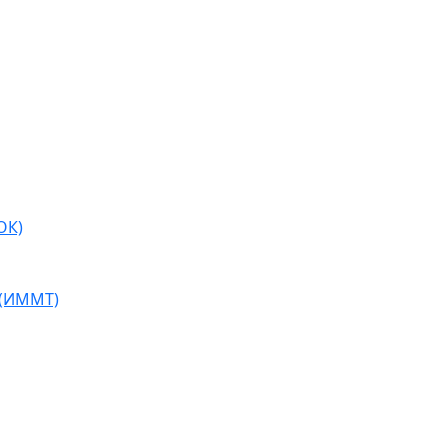
ОК)
 (ИММТ)