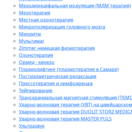
Мезодиэнцефальная модуляция (МДМ терапия)
Мезотерапия
Местная озонотерапия
Микрополяризация головного мозга
Миоритм
Мультимаг
Zimmer немецкая физиотерапия
Озонотерапия
Ормед - кинезо
Плазмолифтинг (плазмотерапия в Самаре)
Постизометрическая релаксация
Прессотерапия и лимфодренаж
Тейпирование
Транскраниальная магнитная стимуляция (ТКМС
Ударно-волновая терапия (УВТ) на швейцарско
Ударно-волновая терапия DUOLIT STORZ MEDIC
Ударно-волновая терапия MASTER PULS
Ультразвук