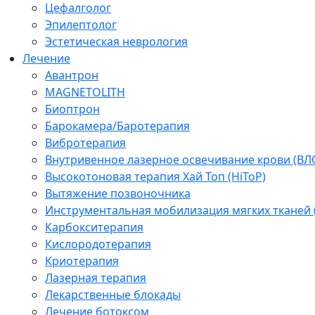
Цефалголог
Эпилептолог
Эстетическая неврология
Лечение
Авантрон
MAGNETOLITH
Биоптрон
Барокамера/Баротерапия
Вибротерапия
Внутривенное лазерное освечивание крови (ВЛ
Высокотоновая терапия Хай Топ (HiToP)
Вытяжение позвоночника
Инструментальная мобилизация мягких тканей
Карбокситерапия
Кислородотерапия
Криотерапия
Лазерная терапия
Лекарственные блокады
Лечение ботоксом