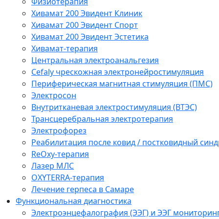
Физиотерапия
Хивамат 200 Эвидент Клиник
Хивамат 200 Эвидент Спорт
Хивамат 200 Эвидент Эстетика
Хивамат-терапия
Центральная электроанальгезия
Cefaly чреcкожная электронейростимуляция
Периферическая магнитная стимуляция (ПМС)
Электросон
Внутритканевая электростимуляция (ВТЭС)
Трансцеребральная электротерапия
Электрофорез
Реабилитация после ковид / постковидный синд
ReOxy-терапия
Лазер МЛС
OXYTERRA-терапия
Лечение герпеса в Самаре
Функциональная диагностика
Электроэнцефалография (ЭЭГ) и ЭЭГ мониторин