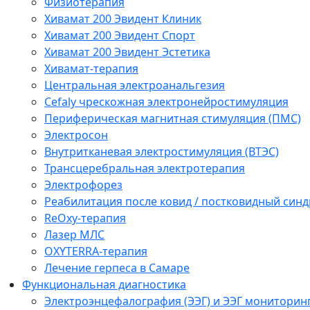
Физиотерапия
Хивамат 200 Эвидент Клиник
Хивамат 200 Эвидент Спорт
Хивамат 200 Эвидент Эстетика
Хивамат-терапия
Центральная электроанальгезия
Cefaly чреcкожная электронейростимуляция
Периферическая магнитная стимуляция (ПМС)
Электросон
Внутритканевая электростимуляция (ВТЭС)
Трансцеребральная электротерапия
Электрофорез
Реабилитация после ковид / постковидный синд
ReOxy-терапия
Лазер МЛС
OXYTERRA-терапия
Лечение герпеса в Самаре
Функциональная диагностика
Электроэнцефалография (ЭЭГ) и ЭЭГ мониторин