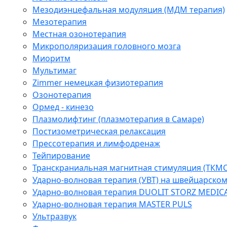
Мезодиэнцефальная модуляция (МДМ терапия)
Мезотерапия
Местная озонотерапия
Микрополяризация головного мозга
Миоритм
Мультимаг
Zimmer немецкая физиотерапия
Озонотерапия
Ормед - кинезо
Плазмолифтинг (плазмотерапия в Самаре)
Постизометрическая релаксация
Прессотерапия и лимфодренаж
Тейпирование
Транскраниальная магнитная стимуляция (ТКМС
Ударно-волновая терапия (УВТ) на швейцарско
Ударно-волновая терапия DUOLIT STORZ MEDIC
Ударно-волновая терапия MASTER PULS
Ультразвук