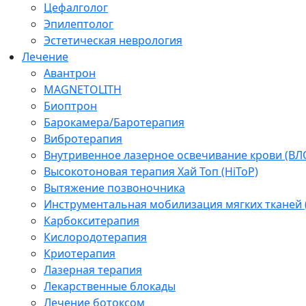
Цефалголог
Эпилептолог
Эстетическая неврология
Лечение
Авантрон
MAGNETOLITH
Биоптрон
Барокамера/Баротерапия
Вибротерапия
Внутривенное лазерное освечивание крови (ВЛ
Высокотоновая терапия Хай Топ (HiToP)
Вытяжение позвоночника
Инструментальная мобилизация мягких тканей
Карбокситерапия
Кислородотерапия
Криотерапия
Лазерная терапия
Лекарственные блокады
Лечение ботоксом