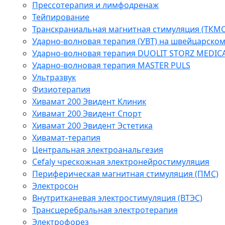
Прессотерапия и лимфодренаж
Тейпирование
Транскраниальная магнитная стимуляция (ТКМС
Ударно-волновая терапия (УВТ) на швейцарско
Ударно-волновая терапия DUOLIT STORZ MEDIC
Ударно-волновая терапия MASTER PULS
Ультразвук
Физиотерапия
Хивамат 200 Эвидент Клиник
Хивамат 200 Эвидент Спорт
Хивамат 200 Эвидент Эстетика
Хивамат-терапия
Центральная электроанальгезия
Cefaly чреcкожная электронейростимуляция
Периферическая магнитная стимуляция (ПМС)
Электросон
Внутритканевая электростимуляция (ВТЭС)
Трансцеребральная электротерапия
Электрофорез