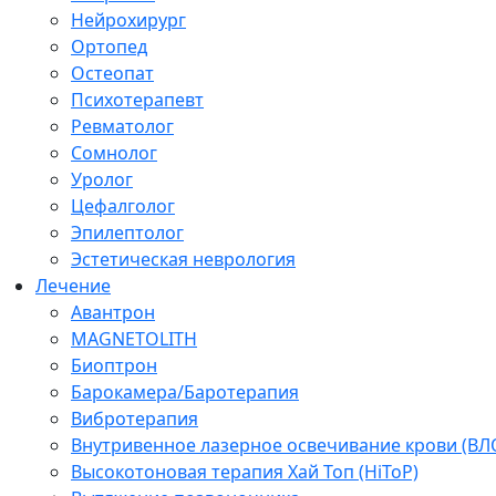
Нейрохирург
Ортопед
Остеопат
Психотерапевт
Ревматолог
Сомнолог
Уролог
Цефалголог
Эпилептолог
Эстетическая неврология
Лечение
Авантрон
MAGNETOLITH
Биоптрон
Барокамера/Баротерапия
Вибротерапия
Внутривенное лазерное освечивание крови (ВЛ
Высокотоновая терапия Хай Топ (HiToP)