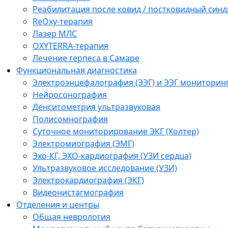
Реабилитация после ковид / постковидный синд
ReOxy-терапия
Лазер МЛС
OXYTERRA-терапия
Лечение герпеса в Самаре
Функциональная диагностика
Электроэнцефалография (ЭЭГ) и ЭЭГ мониторин
Нейросонография
Денситометрия ультразвуковая
Полисомнография
Суточное мониторирование ЭКГ (Холтер)
Электромиография (ЭМГ)
Эхо-КГ, ЭХО-кардиография (УЗИ сердца)
Ультразвуковое исследование (УЗИ)
Электрокардиография (ЭКГ)
Видеонистагмография
Отделения и центры
Общая неврология