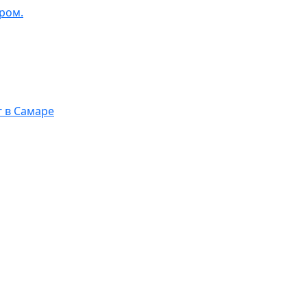
ром.
г в Самаре