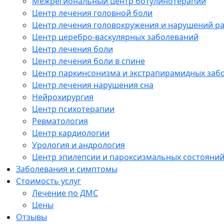
Межрегиональный центр ботулинотерапии
Центр лечения головной боли
Центр лечения головокружения и нарушений р
Центр церебро-васкулярных заболеваний
Центр лечения боли
Центр лечения боли в спине
Центр паркинсонизма и экстрапирамидных заб
Центр лечения нарушения сна
Нейрохирургия
Центр психотерапии
Ревматология
Центр кардиологии
Урология и андрология
Центр эпилепсии и пароксизмальных состояни
Заболевания и симптомы
Стоимость услуг
Лечение по ДМС
Цены
Отзывы