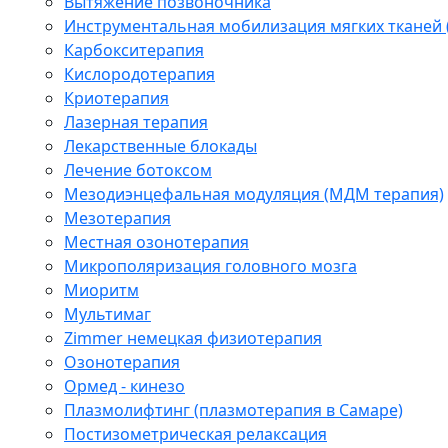
Вытяжение позвоночника
Инструментальная мобилизация мягких тканей
Карбокситерапия
Кислородотерапия
Криотерапия
Лазерная терапия
Лекарственные блокады
Лечение ботоксом
Мезодиэнцефальная модуляция (МДМ терапия)
Мезотерапия
Местная озонотерапия
Микрополяризация головного мозга
Миоритм
Мультимаг
Zimmer немецкая физиотерапия
Озонотерапия
Ормед - кинезо
Плазмолифтинг (плазмотерапия в Самаре)
Постизометрическая релаксация