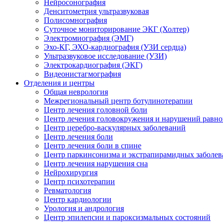
Нейросонография
Денситометрия ультразвуковая
Полисомнография
Суточное мониторирование ЭКГ (Холтер)
Электромиография (ЭМГ)
Эхо-КГ, ЭХО-кардиография (УЗИ сердца)
Ультразвуковое исследование (УЗИ)
Электрокардиография (ЭКГ)
Видеонистагмография
Отделения и центры
Общая неврология
Межрегиональный центр ботулинотерапии
Центр лечения головной боли
Центр лечения головокружения и нарушений равно
Центр церебро-васкулярных заболеваний
Центр лечения боли
Центр лечения боли в спине
Центр паркинсонизма и экстрапирамидных заболе
Центр лечения нарушения сна
Нейрохирургия
Центр психотерапии
Ревматология
Центр кардиологии
Урология и андрология
Центр эпилепсии и пароксизмальных состояний