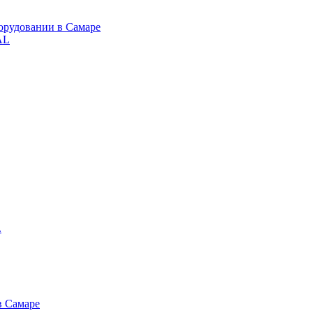
орудовании в Самаре
AL
.
в Самаре