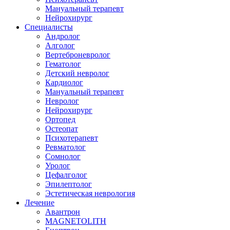
Мануальный терапевт
Нейрохирург
Специалисты
Андролог
Алголог
Вертеброневролог
Гематолог
Детский невролог
Кардиолог
Мануальный терапевт
Невролог
Нейрохирург
Ортопед
Остеопат
Психотерапевт
Ревматолог
Сомнолог
Уролог
Цефалголог
Эпилептолог
Эстетическая неврология
Лечение
Авантрон
MAGNETOLITH