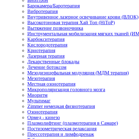
Биоптрон
Барокамера/Баротерапия
Вибротерапия
Внутривенное лазерное освечивание крови (ВЛОК)
Высокотоновая терапия Хай Топ (HiToP)
Вытяжение позвоночника
Инструментальная мобилизация мягких тканей (И
Карбокситерапия
Кислородотерапия
Криотерапия
Лазерная терапия
Лекарственные блокады
Лечение ботоксом
Мезодиэнцефальная модуляция (МДМ терапия)
Мезотерапия
Местная озонотерапия
Микрополяризация головного мозга
Миоритм
Мультимаг
Zimmer немецкая физиотерапия
Озонотерапия
Ормед - кинезо
Плазмолифтинг (плазмотерапия в Самаре)
Постизометрическая релаксация
Прессотерапия и лимфодренаж