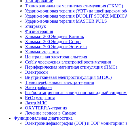
Тейпирование
Транскраниальная магнитная стимуляция (ТКМС)
Ударно-волновая терапия (УВТ) на швейцарском об
Ударно-волновая терапия DUOLIT STORZ MEDIC
Ударно-волновая терапия MASTER PULS
Ультразвук
Физиотерапия
Хивамат 200 Эвидент Клиник
Хивамат 200 Эвидент Спорт
Хивамат 200 Эвидент Эстетика
Хивамат-терапия
Центральная электроанальгезия
Cefaly чреcкожная электронейростимуляция
Периферическая магнитная стимуляция (ПМС)
Электросон
Внутритканевая электростимуляция (ВТЭС)
Трансцеребральная электротерапия
Электрофорез
Реабилитация после ковид / постковидный синдром
ReOxy-терапия
Лазер МЛС
OXYTERRA-терапия
Лечение герпеса в Самаре
Функциональная диагностика
Электроэнцефалография (ЭЭГ) и ЭЭГ мониторинг 