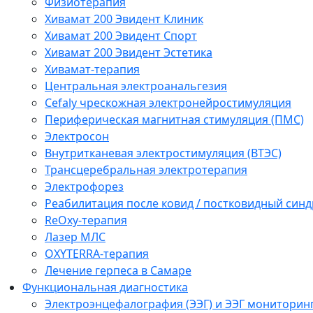
Физиотерапия
Хивамат 200 Эвидент Клиник
Хивамат 200 Эвидент Спорт
Хивамат 200 Эвидент Эстетика
Хивамат-терапия
Центральная электроанальгезия
Cefaly чреcкожная электронейростимуляция
Периферическая магнитная стимуляция (ПМС)
Электросон
Внутритканевая электростимуляция (ВТЭС)
Трансцеребральная электротерапия
Электрофорез
Реабилитация после ковид / постковидный синд
ReOxy-терапия
Лазер МЛС
OXYTERRA-терапия
Лечение герпеса в Самаре
Функциональная диагностика
Электроэнцефалография (ЭЭГ) и ЭЭГ мониторин