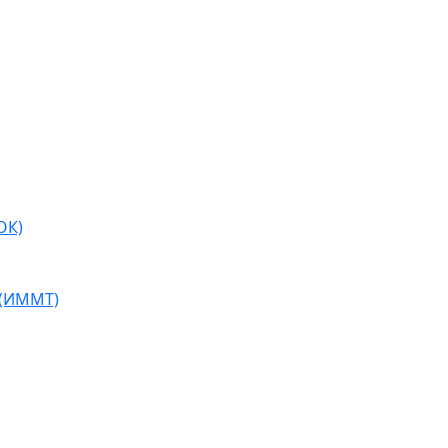
ОК)
 (ИММТ)