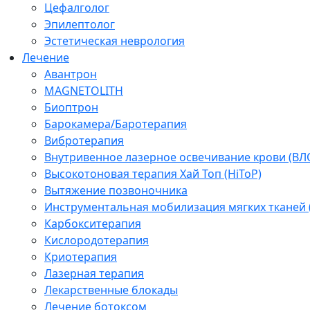
Цефалголог
Эпилептолог
Эстетическая неврология
Лечение
Авантрон
MAGNETOLITH
Биоптрон
Барокамера/Баротерапия
Вибротерапия
Внутривенное лазерное освечивание крови (ВЛ
Высокотоновая терапия Хай Топ (HiToP)
Вытяжение позвоночника
Инструментальная мобилизация мягких тканей
Карбокситерапия
Кислородотерапия
Криотерапия
Лазерная терапия
Лекарственные блокады
Лечение ботоксом