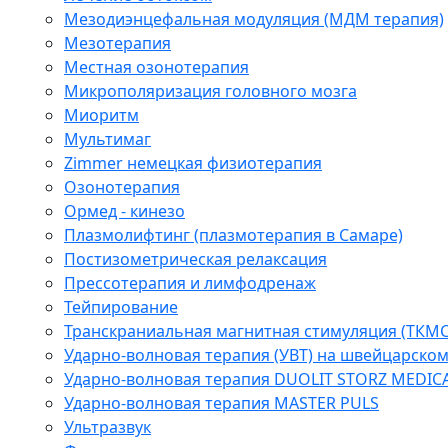
Мезодиэнцефальная модуляция (МДМ терапия)
Мезотерапия
Местная озонотерапия
Микрополяризация головного мозга
Миоритм
Мультимаг
Zimmer немецкая физиотерапия
Озонотерапия
Ормед - кинезо
Плазмолифтинг (плазмотерапия в Самаре)
Постизометрическая релаксация
Прессотерапия и лимфодренаж
Тейпирование
Транскраниальная магнитная стимуляция (ТКМС
Ударно-волновая терапия (УВТ) на швейцарско
Ударно-волновая терапия DUOLIT STORZ MEDIC
Ударно-волновая терапия MASTER PULS
Ультразвук