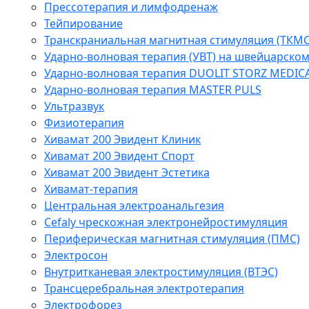
Прессотерапия и лимфодренаж
Тейпирование
Транскраниальная магнитная стимуляция (ТКМС
Ударно-волновая терапия (УВТ) на швейцарско
Ударно-волновая терапия DUOLIT STORZ MEDIC
Ударно-волновая терапия MASTER PULS
Ультразвук
Физиотерапия
Хивамат 200 Эвидент Клиник
Хивамат 200 Эвидент Спорт
Хивамат 200 Эвидент Эстетика
Хивамат-терапия
Центральная электроанальгезия
Cefaly чреcкожная электронейростимуляция
Периферическая магнитная стимуляция (ПМС)
Электросон
Внутритканевая электростимуляция (ВТЭС)
Трансцеребральная электротерапия
Электрофорез