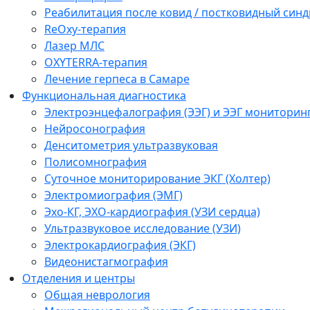
Реабилитация после ковид / постковидный синд
ReOxy-терапия
Лазер МЛС
OXYTERRA-терапия
Лечение герпеса в Самаре
Функциональная диагностика
Электроэнцефалография (ЭЭГ) и ЭЭГ мониторин
Нейросонография
Денситометрия ультразвуковая
Полисомнография
Суточное мониторирование ЭКГ (Холтер)
Электромиография (ЭМГ)
Эхо-КГ, ЭХО-кардиография (УЗИ сердца)
Ультразвуковое исследование (УЗИ)
Электрокардиография (ЭКГ)
Видеонистагмография
Отделения и центры
Общая неврология