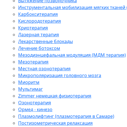
Вытяжение позвоночника
Инструментальная мобилизация мягких тканей
Карбокситерапия
Кислородотерапия
Криотерапия
Лазерная терапия
Лекарственные блокады
Лечение ботоксом
Мезодиэнцефальная модуляция (МДМ терапия)
Мезотерапия
Местная озонотерапия
Микрополяризация головного мозга
Миоритм
Мультимаг
Zimmer немецкая физиотерапия
Озонотерапия
Ормед - кинезо
Плазмолифтинг (плазмотерапия в Самаре)
Постизометрическая релаксация