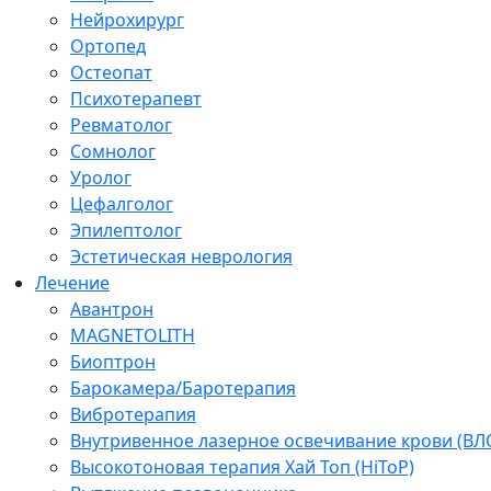
Нейрохирург
Ортопед
Остеопат
Психотерапевт
Ревматолог
Сомнолог
Уролог
Цефалголог
Эпилептолог
Эстетическая неврология
Лечение
Авантрон
MAGNETOLITH
Биоптрон
Барокамера/Баротерапия
Вибротерапия
Внутривенное лазерное освечивание крови (ВЛ
Высокотоновая терапия Хай Топ (HiToP)