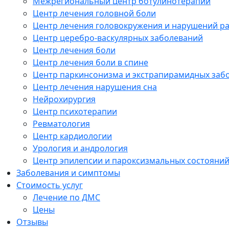
Межрегиональный центр ботулинотерапии
Центр лечения головной боли
Центр лечения головокружения и нарушений р
Центр церебро-васкулярных заболеваний
Центр лечения боли
Центр лечения боли в спине
Центр паркинсонизма и экстрапирамидных заб
Центр лечения нарушения сна
Нейрохирургия
Центр психотерапии
Ревматология
Центр кардиологии
Урология и андрология
Центр эпилепсии и пароксизмальных состояни
Заболевания и симптомы
Стоимость услуг
Лечение по ДМС
Цены
Отзывы