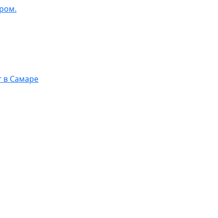
ром.
г в Самаре