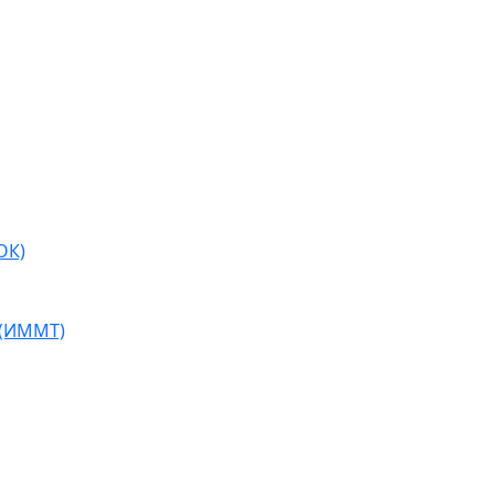
ОК)
 (ИММТ)