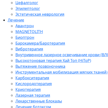
Цефалголог
Эпилептолог
Эстетическая неврология
Лечение
Авантрон
MAGNETOLITH
Биоптрон
Барокамера/Баротерапия
Вибротерапия
Внутривенное лазерное освечивание крови (ВЛ
Высокотоновая терапия Хай Топ (HiToP)
Вытяжение позвоночника
Инструментальная мобилизация мягких тканей
Карбокситерапия
Кислородотерапия
Криотерапия
Лазерная терапия
Лекарственные блокады
Лечение ботоксом