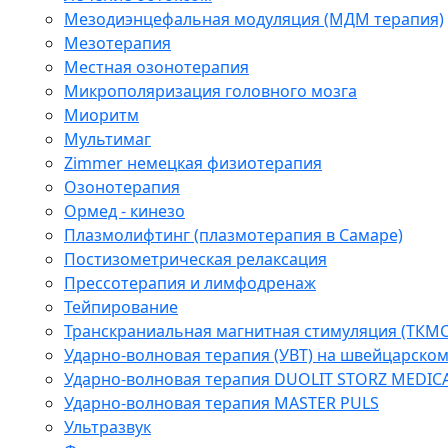
Мезодиэнцефальная модуляция (МДМ терапия)
Мезотерапия
Местная озонотерапия
Микрополяризация головного мозга
Миоритм
Мультимаг
Zimmer немецкая физиотерапия
Озонотерапия
Ормед - кинезо
Плазмолифтинг (плазмотерапия в Самаре)
Постизометрическая релаксация
Прессотерапия и лимфодренаж
Тейпирование
Транскраниальная магнитная стимуляция (ТКМС
Ударно-волновая терапия (УВТ) на швейцарско
Ударно-волновая терапия DUOLIT STORZ MEDIC
Ударно-волновая терапия MASTER PULS
Ультразвук