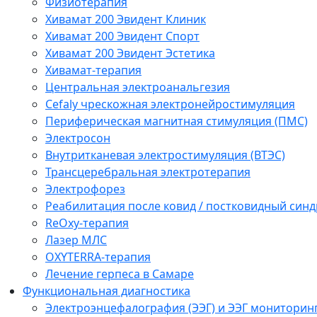
Физиотерапия
Хивамат 200 Эвидент Клиник
Хивамат 200 Эвидент Спорт
Хивамат 200 Эвидент Эстетика
Хивамат-терапия
Центральная электроанальгезия
Cefaly чреcкожная электронейростимуляция
Периферическая магнитная стимуляция (ПМС)
Электросон
Внутритканевая электростимуляция (ВТЭС)
Трансцеребральная электротерапия
Электрофорез
Реабилитация после ковид / постковидный синд
ReOxy-терапия
Лазер МЛС
OXYTERRA-терапия
Лечение герпеса в Самаре
Функциональная диагностика
Электроэнцефалография (ЭЭГ) и ЭЭГ мониторин