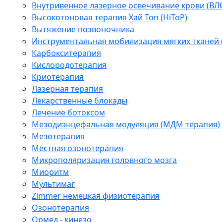
Внутривенное лазерное освечивание крови (ВЛ
Высокотоновая терапия Хай Топ (HiToP)
Вытяжение позвоночника
Инструментальная мобилизация мягких тканей
Карбокситерапия
Кислородотерапия
Криотерапия
Лазерная терапия
Лекарственные блокады
Лечение ботоксом
Мезодиэнцефальная модуляция (МДМ терапия)
Мезотерапия
Местная озонотерапия
Микрополяризация головного мозга
Миоритм
Мультимаг
Zimmer немецкая физиотерапия
Озонотерапия
Ормед - кинезо