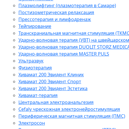
Плазмолифтинг (плазмотерапия в Самаре)
Постизометрическая релаксация
Прессотерапия и лимфодренаж
Тейпирование
Транскраниальная магнитная стимуляция (ТКМС
Ударно-волновая терапия (УВТ) на швейцарско
Ударно-волновая терапия DUOLIT STORZ MEDIC
Ударно-волновая терапия MASTER PULS
Ультразвук
Физиотерапия
Хивамат 200 Эвидент Клиник
Хивамат 200 Эвидент Спорт
Хивамат 200 Эвидент Эстетика
Хивамат-терапия
Центральная электроанальгезия
Cefaly чреcкожная электронейростимуляция
Периферическая магнитная стимуляция (ПМС)
Электросон