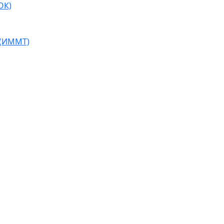
ОК)
 (ИММТ)