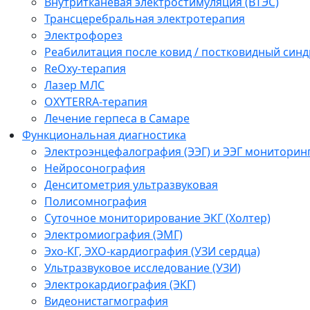
Внутритканевая электростимуляция (ВТЭС)
Трансцеребральная электротерапия
Электрофорез
Реабилитация после ковид / постковидный синд
ReOxy-терапия
Лазер МЛС
OXYTERRA-терапия
Лечение герпеса в Самаре
Функциональная диагностика
Электроэнцефалография (ЭЭГ) и ЭЭГ мониторин
Нейросонография
Денситометрия ультразвуковая
Полисомнография
Суточное мониторирование ЭКГ (Холтер)
Электромиография (ЭМГ)
Эхо-КГ, ЭХО-кардиография (УЗИ сердца)
Ультразвуковое исследование (УЗИ)
Электрокардиография (ЭКГ)
Видеонистагмография