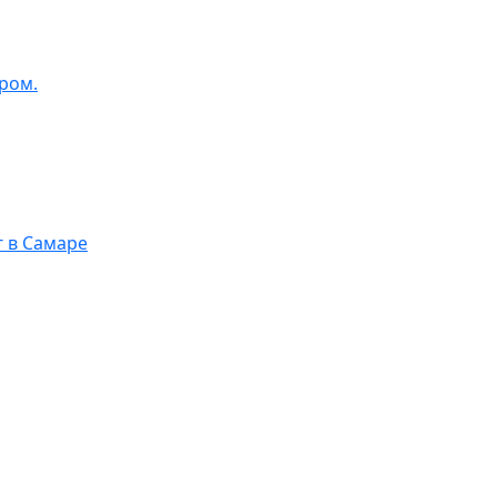
ром.
г в Самаре