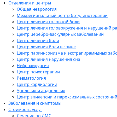
Отделения и центры
Общая неврология
Межрегиональный центр ботулинотерапии
Центр лечения головной боли
Центр лечения головокружения и нарушений р
Центр церебро-васкулярных заболеваний
Центр лечения боли
Центр лечения боли в спине
Центр паркинсонизма и экстрапирамидных заб
Центр лечения нарушения сна
Нейрохирургия
Центр психотерапии
Ревматология
Центр кардиологии
Урология и андрология
Центр эпилепсии и пароксизмальных состояни
Заболевания и симптомы
Стоимость услуг
Лечение по ДМС