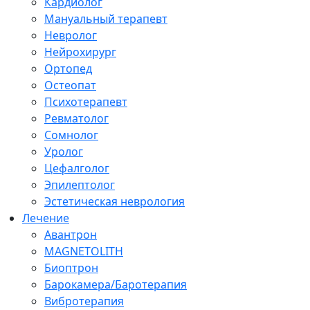
Кардиолог
Мануальный терапевт
Невролог
Нейрохирург
Ортопед
Остеопат
Психотерапевт
Ревматолог
Сомнолог
Уролог
Цефалголог
Эпилептолог
Эстетическая неврология
Лечение
Авантрон
MAGNETOLITH
Биоптрон
Барокамера/Баротерапия
Вибротерапия